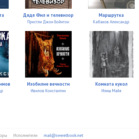
та
Дядя Фил и телевизор
Маршрутка
Пристли Джон Бойнтон
Кабаков Александр
имов
Изобилие вечности
Комната кукол
др
Ивилов Константин
Илиш Майя
торы
Исполнители
mail@sweetbook.net