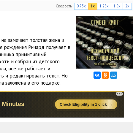
Скорость
0.75x
1x
1.25x
1.5x
2x
 не замечает толстая жена и
ня рождения Ричард получает в
мянника примитивный
оть и собран из детского
ла, все же работает и
ь и редактировать текст. Но
а заложена в его подарке.