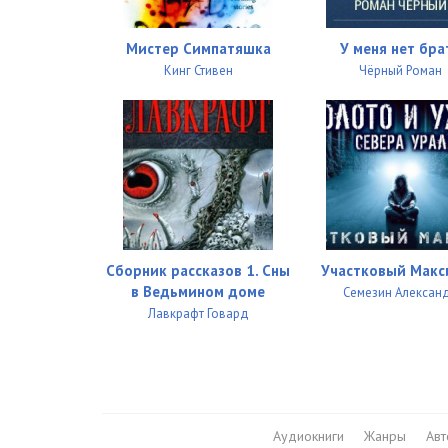
Мистер Симпатяшка
У меня нет бра
Кинг Стивен
Чёрный Роман
Сборник рассказов 1. Сны
Участковый Макс
в Ведьмином доме
Семезин Алексан
Лавкрафт Говард
Аудиокниги
Жанры
Ав