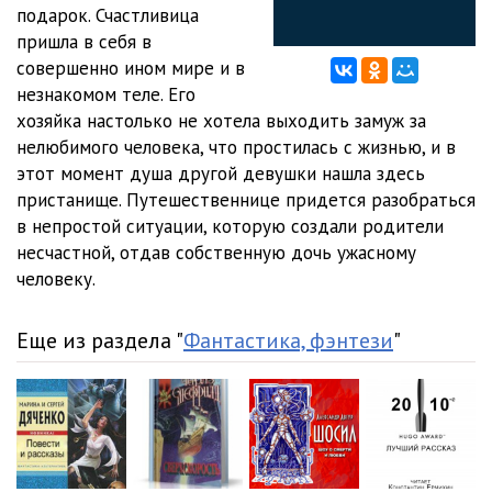
12
27:31
подарок. Счастливица
пришла в себя в
13
34:06
совершенно ином мире и в
незнакомом теле. Его
14
34:28
хозяйка настолько не хотела выходить замуж за
15
33:08
нелюбимого человека, что простилась с жизнью, и в
этот момент душа другой девушки нашла здесь
16
27:16
пристанище. Путешественнице придется разобраться
в непростой ситуации, которую создали родители
17
32:58
несчастной, отдав собственную дочь ужасному
человеку.
Еще из раздела "
Фантастика, фэнтези
"