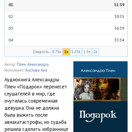
01
31:39
02
30:35
03
36:39
04
33:34
Скорость
0.75x
1x
1.25x
1.5x
2x
05
31:02
06
28:06
Автор:
Плен Александра
Исполняет:
Хистова Аня
07
34:45
Аудиокнига Александры
Плен «Подарок» перенесет
08
27:08
слушателей в мир, где
09
30:43
очутилась современная
девушка. Она не должна
10
26:34
была выжить после
авиакатастрофы, но судьба
11
25:51
решила сделать избраннице