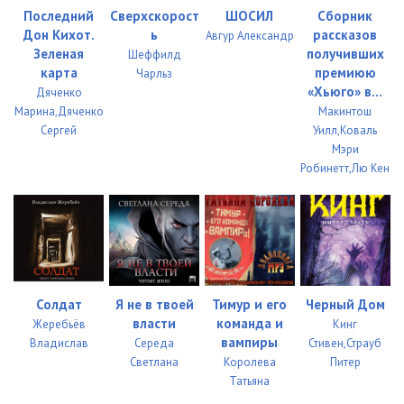
Последний
Сверхскорост
ШОСИЛ
Сборник
Дон Кихот.
ь
рассказов
Авгур Александр
Зеленая
получивших
Шеффилд
карта
премиюю
Чарльз
«Хьюго» в...
Дяченко
Марина,Дяченко
Макинтош
Сергей
Уилл,Коваль
Мэри
Робинетт,Лю Кен
Солдат
Я не в твоей
Тимур и его
Черный Дом
власти
команда и
Жеребьёв
Кинг
вампиры
Владислав
Середа
Стивен,Страуб
Светлана
Королева
Питер
Татьяна