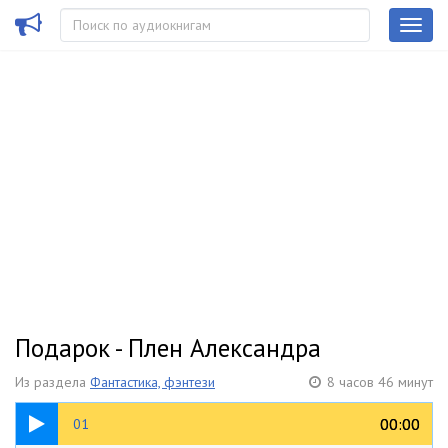
Подарок - Плен Александра
Из раздела
Фантастика, фэнтези
8 часов 46 минут
31:39
00:00
00:00
01