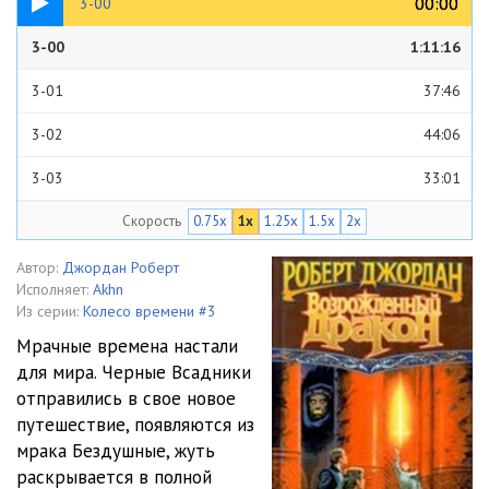
00:00
00:00
3-00
3-00
1:11:16
3-01
37:46
3-02
44:06
3-03
33:01
Скорость
0.75x
1x
1.25x
1.5x
2x
3-04
28:12
3-05
43:52
Автор:
Джордан Роберт
Исполняет:
Akhn
3-06
49:42
Из серии:
Колесо времени #3
Мрачные времена настали
3-07
19:02
для мира. Черные Всадники
отправились в свое новое
3-08
49:07
путешествие, появляются из
3-09
26:55
мрака Бездушные, жуть
раскрывается в полной
3-10
50:28