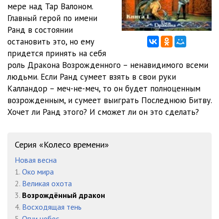
мере над Тар Валоном.
Главный герой по имени
3-11
40:03
Ранд в состоянии
3-12
20:31
остановить это, но ему
придется принять на себя
3-13
43:51
роль Дракона Возрожденного – ненавидимого всеми
людьми. Если Ранд сумеет взять в свои руки
3-14
27:32
Калландор – меч-не-меч, то он будет полноценным
3-15
29:45
возрожденным, и сумеет выиграть Последнюю Битву.
Хочет ли Ранд этого? И сможет ли он это сделать?
3-16
30:57
3-17
22:05
Серия «Колесо времени»
3-18
23:50
Новая весна
1.
Око мира
3-19
27:22
2.
Великая охота
3-20
44:40
3.
Возрождённый дракон
4.
Восходящая тень
3-21
27:48
5.
Огни небес