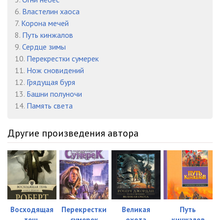
6.
Властелин хаоса
3-22
1:20:17
7.
Корона мечей
3-23
30:57
8.
Путь кинжалов
9.
Сердце зимы
3-24
46:51
10.
Перекрестки сумерек
11.
Нож сновидений
3-25
36:41
12.
Грядущая буря
3-26
22:28
13.
Башни полуночи
14.
Память света
3-27
50:32
Другие произведения автора
3-28
22:11
3-29
32:09
3-30
36:02
3-31
20:26
Восходящая
Перекрестки
Великая
Путь
3-32
48:44
тень
сумерек
охота
кинжалов