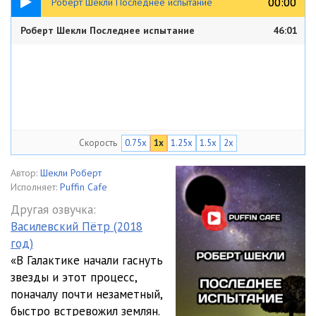
00:00
00:00
Роберт Шекли Последнее испытание
Роберт Шекли Последнее испытание
46:01
Скорость
0.75x
1x
1.25x
1.5x
2x
Автор:
Шекли Роберт
Исполняет:
Puffin Cafe
Другая озвучка:
Василевский Пётр (2018
год)
«В Галактике начали гаснуть
звезды и этот процесс,
поначалу почти незаметный,
быстро встревожил землян.