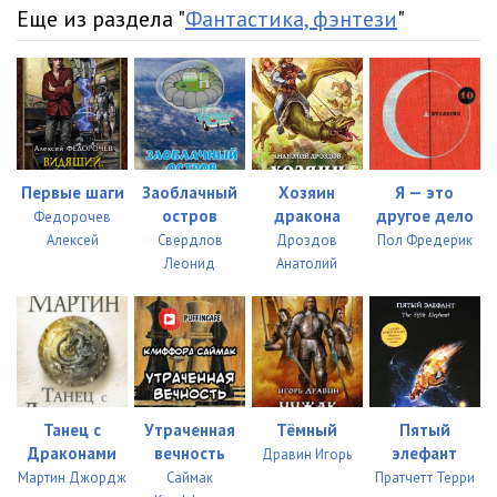
Еще из раздела "
Фантастика, фэнтези
"
Первые шаги
Заоблачный
Хозяин
Я — это
остров
дракона
другое дело
Федорочев
Алексей
Свердлов
Дроздов
Пол Фредерик
Леонид
Анатолий
Танец с
Утраченная
Тёмный
Пятый
Драконами
вечность
элефант
Дравин Игорь
Мартин Джордж
Саймак
Пратчетт Терри