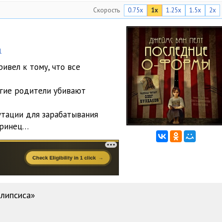
Скорость
0.75x
1x
1.25x
1.5x
2x
1
ивел к тому, что все
гие родители убивают
утации для зарабатывания
еринец…
алипсиса»