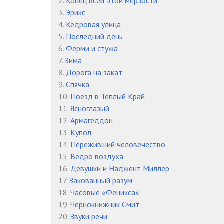
2.
Конец всей этой мерзости
3.
Эрикс
4.
Кедровая улица
5.
Последний день
6.
Ферми и стужа
7.
Зима
8.
Дорога на закат
9.
Спячка
10.
Поезд в Тёплый Край
11.
Ясноглазый
12.
Армагеддон
13.
Купол
14.
Переживший человечество
15.
Ведро воздуха
16.
Девушки и Наджент Миллер
17.
Закованный разум
18.
Часовые «Феникса»
19.
Чернокнижник Смит
20.
Звуки речи