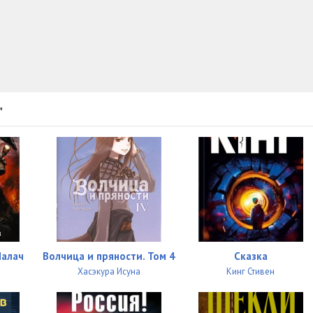
"
Палач
Волчица и пряности. Том 4
Сказка
Хасэкура Исуна
Кинг Стивен