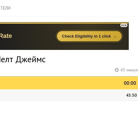
ТЕЛИ
Пелт Джеймс
43 минут
00:00
00:00
43:50