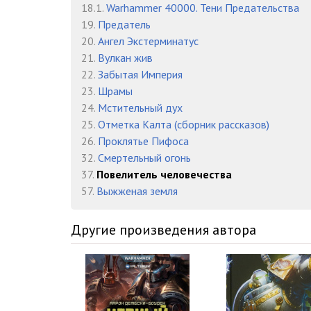
18.1.
Warhammer 40000. Тени Предательства
19.
Предатель
20.
Ангел Экстерминатус
21.
Вулкан жив
22.
Забытая Империя
23.
Шрамы
24.
Мстительный дух
25.
Отметка Калта (cборник рассказов)
26.
Проклятье Пифоса
32.
Смертельный огонь
37.
Повелитель человечества
57.
Выжженая земля
Другие произведения автора