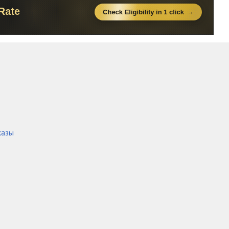
45:03
43:31
46:17
37:13
казы