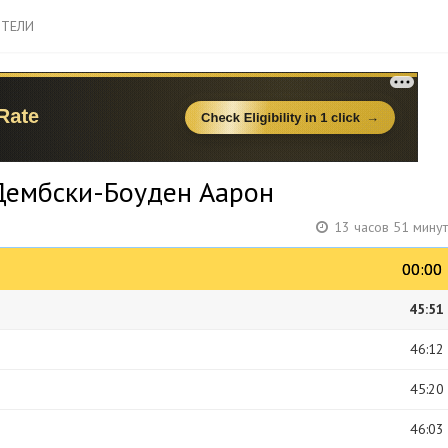
ТЕЛИ
 Дембски-Боуден Аарон
13 часов 51 мину
00:00
00:00
45:51
46:12
45:20
46:03