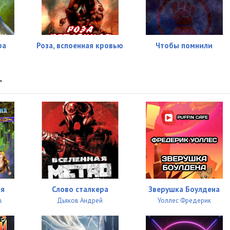
ра
Роза, вспоенная кровью
Чтобы помнили
"
ия
Слово сталкера
Зверушка Боулдена
в
Дьяков Андрей
Уоллес Фредерик