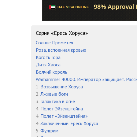
16. Повелитель человечества
17. Повелитель человечества
18. Повелитель человечества
Серия «Ересь Хоруса»
19. Повелитель человечества
Солнце Прометея
Роза, вспоенная кровью
Коготь Гора
Дитя Хаоса
Волчий король
Warhammer 40000. Император Защищает. Расс
1.
Возвышение Хоруса
2.
Лживые боги
3.
Галактика в огне
4.
Полет Эйзенштейна
4.
Полет «Эйзенштейна»
4.
Заключенный. Ересь Хоруса
5.
Фулгрим