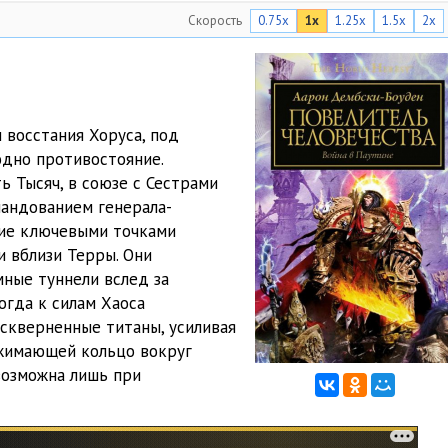
Скорость
0.75x
1x
1.25x
1.5x
2x
44:40
45:49
44:55
 восстания Хоруса, под
46:04
дно противостояние.
ь Тысяч, в союзе с Сестрами
45:42
андованием генерала-
47:15
ние ключевыми точками
 вблизи Терры. Они
47:40
ные туннели вслед за
огда к силам Хаоса
19:18
скверненные титаны, усиливая
44:38
сжимающей кольцо вокруг
возможна лишь при
43:31
46:07