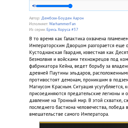
05. Повелитель человечества
06. Повелитель человечества
Автор:
Дембски-Боуден Аарон
Исполняет:
WarhammerFan
07. Повелитель человечества
Из серии:
Ересь Хоруса #37
В то время как Галактика охвачена пламенем
08. Повелитель человечества
Императорским Дворцом разгорается еще о
Кустодианская Гвардия, известная как Десят
09. Повелитель человечества
Безмолвия и войсками техножрецов под ком
10. Повелитель человечества
фабрикатора Кейна, ведет борьбу за владе
древней Паутины эльдаров, расположенными
11. Повелитель человечества
противостоят демонам, проникшим в подзем
Магнусом Красным. Ситуация усугубляется, к
12. Повелитель человечества
присоединяются предательские легионы и о
13. Повелитель человечества
давление на Тронный мир. В этой схватке, 
последнего бастиона человечества, победа 
14. Повелитель человечества
вмешательстве самого Императора.
15. Повелитель человечества