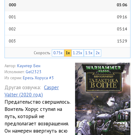
000
03:06
001
09:16
002
05:14
003
15:29
Скорость
0.75x
1x
1.25x
1.5x
2x
004
15:04
005
03:32
Автор:
Каунтер Бен
Исполняет:
Gel2323
006
02:42
Из серии:
Ересь Хоруса #3
Другая озвучка:
Casper
007
03:21
Valter (2020 год)
Предательство свершилось.
008
06:35
Воитель Хорус ступил на
009
06:48
путь, который не
предполагает возвращения.
010
03:20
Он намерен ввергнуть всю