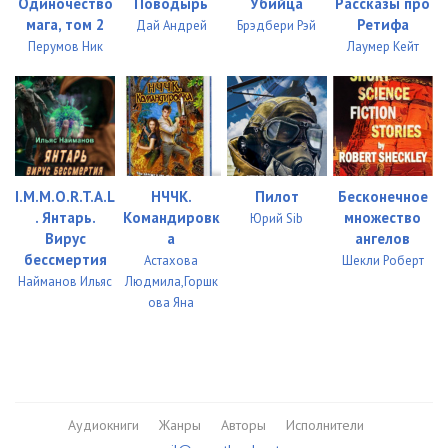
Одиночество
Поводырь
Убийца
Рассказы про
056
02:40
мага, том 2
Ретифа
Дай Андрей
Брэдбери Рэй
Перумов Ник
Лаумер Кейт
057
08:12
058
04:51
059
02:54
060
07:29
I.M.M.O.R.T.A.L
НЧЧК.
Пилот
Бесконечное
061
03:04
. Янтарь.
Командировк
множество
Юрий Sib
Вирус
а
ангелов
062
03:46
бессмертия
Астахова
Шекли Роберт
Найманов Ильяс
Людмила,Горшк
063
04:40
ова Яна
064
02:39
065
05:45
066
03:38
Аудиокниги
Жанры
Авторы
Исполнители