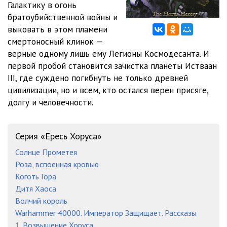
Галактику в огонь
011
02:38
братоубийственной войны и
012
02:03
выковать в этом пламени
смертоносный клинок —
013
14:18
верные одному лишь ему Легионы Космодесанта. И
первой пробой становится зачистка планеты Истваан
014
07:37
III, где суждено погибнуть не только древней
015
05:19
цивилизации, но и всем, кто остался верен присяге,
долгу и человечности.
016
05:51
017
05:30
Серия «Ересь Хоруса»
018
09:02
Солнце Прометея
Роза, вспоенная кровью
019
08:08
Коготь Гора
020
05:50
Дитя Хаоса
Волчий король
021
12:11
Warhammer 40000. Император Защищает. Рассказы
1.
Возвышение Хоруса