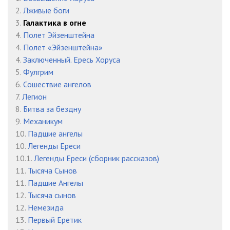
022
04:51
2.
Лживые боги
023
04:46
3.
Галактика в огне
4.
Полет Эйзенштейна
024
05:03
4.
Полет «Эйзенштейна»
4.
Заключенный. Ересь Хоруса
025
04:04
5.
Фулгрим
026
07:36
6.
Сошествие ангелов
7.
Легион
027
05:18
8.
Битва за бездну
9.
Механикум
028
05:22
10.
Падшие ангелы
029
08:09
10.
Легенды Ереси
10.1.
Легенды Ереси (сборник рассказов)
030
05:26
11.
Тысяча Сынов
11.
Падшие Ангелы
031
04:23
12.
Тысяча сынов
032
02:02
12.
Немезида
13.
Первый Еретик
033
06:23