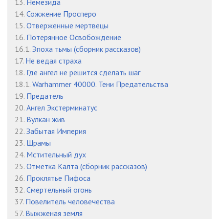
13.
Немезида
14.
Сожжение Просперо
034
02:27
15.
Отверженные мертвецы
035
06:08
16.
Потерянное Освобождение
16.1.
Эпоха тьмы (сборник рассказов)
036
03:31
17.
Не ведая страха
18.
Где ангел не решится сделать шаг
037
06:10
18.1.
Warhammer 40000. Тени Предательства
038
03:04
19.
Предатель
20.
Ангел Экстерминатус
039
03:53
21.
Вулкан жив
22.
Забытая Империя
040
04:11
23.
Шрамы
041
03:21
24.
Мстительный дух
25.
Отметка Калта (cборник рассказов)
042
01:24
26.
Проклятье Пифоса
32.
Смертельный огонь
043
02:14
37.
Повелитель человечества
044
08:18
57.
Выжженая земля