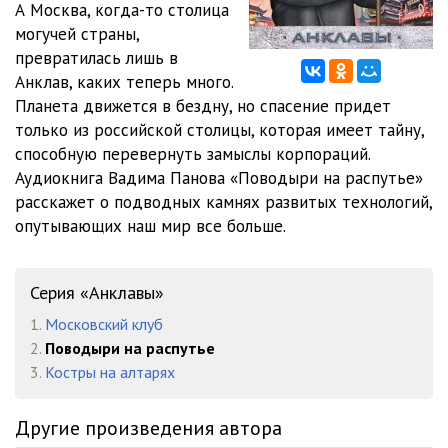
А Москва, когда-то столица
012_Глава_1-8
04:01
могучей страны,
013_Глава_2-1
07:41
превратилась лишь в
Анклав, каких теперь много.
014_Глава_2-2
14:47
Планета движется в бездну, но спасение придет
только из российской столицы, которая имеет тайну,
015_Глава_2-3
18:09
способную перевернуть замыслы корпораций.
016_Глава_2-4
17:03
Аудиокнига Вадима Панова «Поводыри на распутье»
расскажет о подводных камнях развитых технологий,
017_Глава_2-5
15:02
опутывающих наш мир все больше.
018_Глава_2-6
06:21
019_Глава_2-7
18:48
Серия «Анклавы»
1.
Московский клуб
020_Глава_2-8
16:37
2.
Поводыри на распутье
021_Глава_2-9
18:18
3.
Костры на алтарях
022_Глава_3-1
15:39
Другие произведения автора