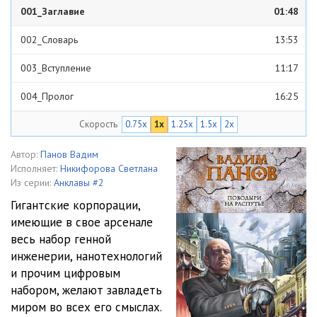
001_Заглавие
01:48
002_Словарь
13:53
003_Вступление
11:17
004_Пролог
16:25
Скорость
0.75x
1x
1.25x
1.5x
2x
005_Глава_1-1
08:39
006_Глава_1-2
16:17
Автор:
Панов Вадим
Исполняет:
Никифорова Светлана
007_Глава_1-3
09:13
Из серии:
Анклавы #2
Гигантские корпорации,
008_Глава_1-4
13:28
имеющие в свое арсенале
весь набор генной
009_Глава_1-5
18:17
инженерии, нанотехнологий
010_Глава_1-6
11:33
и прочим цифровым
набором, желают завладеть
011_Глава_1-7
17:35
миром во всех его смыслах.