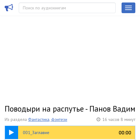
Поводыри на распутье - Панов Вадим
Из раздела
Фантастика, фэнтези
16 часов 8 минут
01:48
00:00
00:00
001_Заглавие