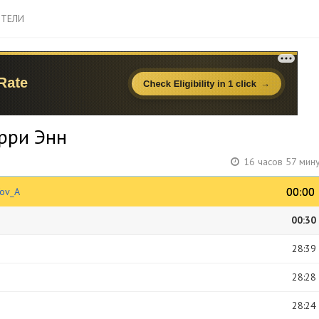
ТЕЛИ
ерри Энн
16 часов 57 мин
00:00
00:00
Yov_A
00:30
28:39
28:28
28:24