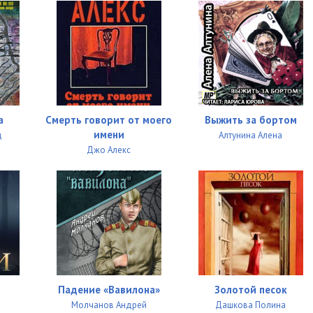
25:53
25:13
25:12
а
Смерть говорит от моего
Выжить за бортом
имени
д
Алтунина Алена
Джо Алекс
Падение «Вавилона»
Золотой песок
Молчанов Андрей
Дашкова Полина