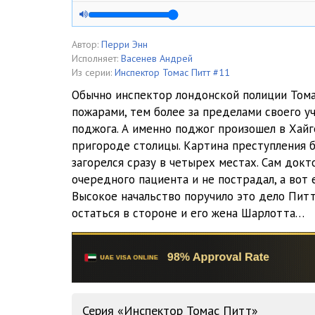
02_01_Pozhar na Haygeyt-rayz
02_02_Pozhar na Haygeyt-rayz
Автор:
Перри Энн
Исполняет:
Васенев Андрей
02_03_Pozhar na Haygeyt-rayz
Из серии:
Инспектор Томас Питт #11
Обычно инспектор лондонской полиции Тома
03_01_Pozhar na Haygeyt-rayz
пожарами, тем более за пределами своего уч
поджога. А именно поджог произошел в Хайг
03_02_Pozhar na Haygeyt-rayz
пригороде столицы. Картина преступления 
03_03_Pozhar na Haygeyt-rayz
загорелся сразу в четырех местах. Сам докт
очередного пациента и не пострадал, а вот 
03_04_Pozhar na Haygeyt-rayz
Высокое начальство поручило это дело Питту
остаться в стороне и его жена Шарлотта…
04_01_Pozhar na Haygeyt-rayz
04_02_Pozhar na Haygeyt-rayz
04_03_Pozhar na Haygeyt-rayz
04_04_Pozhar na Haygeyt-rayz
Серия «Инспектор Томас Питт»