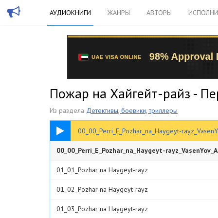
АУДИОКНИГИ
ЖАНРЫ
АВТОРЫ
ИСПОЛНИ
Пожар на Хайгейт-райз - П
Из раздела
Детективы, боевики, триллеры
00:30
00_00_Perri_E_Pozhar_na_Haygeyt-rayz_Vasen
00_00_Perri_E_Pozhar_na_Haygeyt-rayz_VasenYov_A
01_01_Pozhar na Haygeyt-rayz
01_02_Pozhar na Haygeyt-rayz
01_03_Pozhar na Haygeyt-rayz