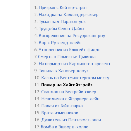
05_01_Pozhar na Haygeyt-rayz
1.
Призрак с Кейтер-стрит
2.
Находка на Калландер-сквер
05_02_Pozhar na Haygeyt-rayz
3.
Туман над Парагон-уок
05_03_Pozhar na Haygeyt-rayz
4.
Трущобы Севен-Дайлз
4.
Воскрешение на Ресуррекшн-роу
06_01_Pozhar na Haygeyt-rayz
5.
Вор с Рутленд-плейс
6.
Утопленник из Блюгейт-филдс
06_02_Pozhar na Haygeyt-rayz
7.
Смерть в Поместье Дьявола
06_03_Pozhar na Haygeyt-rayz
8.
Натюрморт из Кардингтон-кресент
9.
Тишина в Хановер-клоуз
06_04_Pozhar na Haygeyt-rayz
10.
Казнь на Вестминстерском мосту
11.
Пожар на Хайгейт-райз
07_01_Pozhar na Haygeyt-rayz
12.
Скандал на Белгрейв-сквер
07_02_Pozhar na Haygeyt-rayz
13.
Невидимка с Фэрриерс-лейн
14.
Палач из Гайд-парка
07_03_Pozhar na Haygeyt-rayz
15.
Врата изменников
16.
Душитель из Пентекост-элли
07_04_Pozhar na Haygeyt-rayz
17.
Бомба в Эшворд-холле