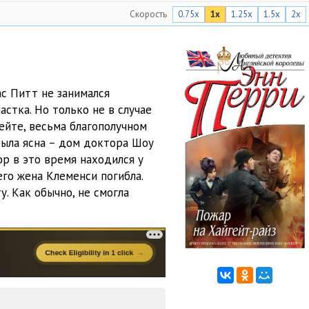
Скорость
0.75x
1x
1.25x
1.5x
2x
22:18
22:00
21:46
с Питт не занимался
26:15
астка. Но только не в случае
ейте, весьма благополучном
25:25
была ясна – дом доктора Шоу
25:40
ор в это время находился у
его жена Клеменси погибла.
24:55
. Как обычно, не смогла
25:06
25:00
24:54
25:06