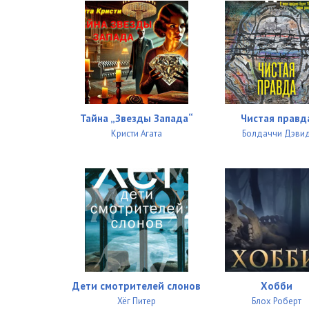
11_02_Pozhar na Haygeyt-rayz
11_03_Pozhar na Haygeyt-rayz
11_04_Pozhar na Haygeyt-rayz
Тайна „Звезды Запада“
Чистая правд
Кристи Агата
Болдаччи Дэви
Дети смотрителей слонов
Хобби
Хёг Питер
Блох Роберт