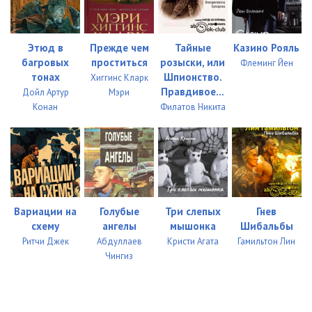
03_046
09:47
03_047
08:23
Этюд в
Прежде чем
Тайные
Казино Рояль
багровых
проститься
розыски, или
Флеминг Йен
03_048
09:50
тонах
Шпионство.
Хиггинс Кларк
Правдивое...
Дойл Артур
Мэри
03_049
08:20
Конан
Филатов Никита
03_050
08:50
03_051
08:06
03_052
08:10
Вариации на
Голубые
Три слепых
Гнев
03_053
08:06
схему
ангелы
мышонка
Шибальбы
03_054
09:04
Ритчи Джек
Абдуллаев
Кристи Агата
Гамильтон Лин
Чингиз
03_055
08:41
03_056
08:29