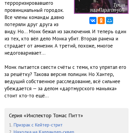
терроризировавшего
03_012
08:02
провинциальный городок.
03_013
08:03
Все члены команды давно
потеряли друг друга из
03_014
09:50
виду. Но… Монк бежал из заключения. И теперь один
из тех, кто вёл дело Монка убит. Вторая ранена и
03_015
08:14
страдает от амнезии. А третий, похоже, многое
03_016
08:43
недоговаривает…
03_017
12:45
Монк пытается свести счёты с теми, кто упрятал его
за решётку? Такова версия полиции. Но Хантер,
03_018
08:01
ведущий собственное расследование, всё сильнее
03_019
08:22
убеждается — за делом «дартмурского маньяка»
стоит кто-то ещё…
03_020
08:22
03_021
08:28
Серия «Инспектор Томас Питт»
03_022
09:23
1.
Призрак с Кейтер-стрит
2.
Находка на Калландер-сквер