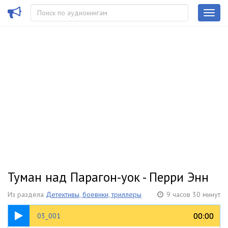
Туман над Парагон-уок - Перри Энн
Из раздела
Детективы, боевики, триллеры
9 часов 30 минут
08:22
00:00
00:00
03_001