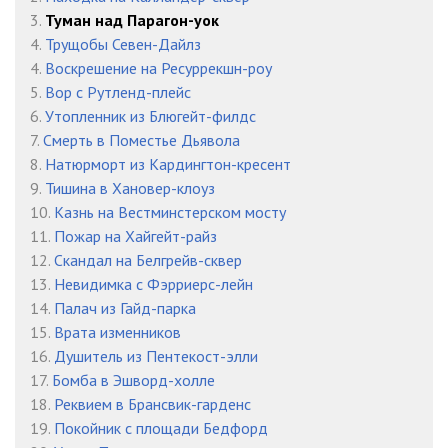
03_023
09:23
3.
Туман над Парагон-уок
03_024
10:18
4.
Трущобы Севен-Дайлз
4.
Воскрешение на Ресуррекшн-роу
03_025
08:06
5.
Вор с Рутленд-плейс
6.
Утопленник из Блюгейт-филдс
03_026
08:05
7.
Смерть в Поместье Дьявола
03_027
08:43
8.
Натюрморт из Кардингтон-кресент
9.
Тишина в Хановер-клоуз
03_028
08:21
10.
Казнь на Вестминстерском мосту
11.
Пожар на Хайгейт-райз
03_029
09:02
12.
Скандал на Белгрейв-сквер
03_030
08:37
13.
Невидимка с Фэрриерс-лейн
14.
Палач из Гайд-парка
03_031
08:57
15.
Врата изменников
16.
Душитель из Пентекост-элли
03_032
08:31
17.
Бомба в Эшворд-холле
03_033
08:02
18.
Реквием в Брансвик-гарденс
19.
Покойник с площади Бедфорд
03_034
09:26