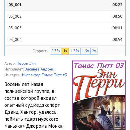
03_001
08:22
03_002
08:50
03_003
08:01
03_004
08:54
Скорость
0.75x
1x
1.25x
1.5x
2x
03_005
08:20
03_006
08:04
Автор:
Перри Энн
Исполняет:
Васенев Андрей
03_007
10:37
Из серии:
Инспектор Томас Питт #3
Восемь лет назад
03_008
08:44
полицейской группе, в
состав которой входил
03_009
08:06
опытный судмедэксперт
03_010
08:51
Дэвид Хантер, удалось
поймать «дартмурского
03_011
09:14
маньяка» Джерома Монка,