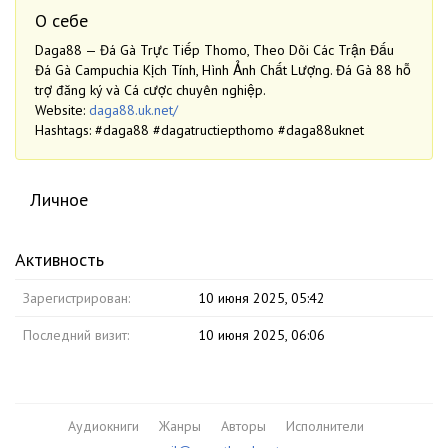
О себе
Daga88 — Đá Gà Trực Tiếp Thomo, Theo Dõi Các Trận Đấu
Đá Gà Campuchia Kịch Tính, Hình Ảnh Chất Lượng. Đá Gà 88 hỗ
trợ đăng ký và Cá cược chuyên nghiệp.
Website:
daga88.uk.net/
Hashtags: #daga88 #dagatructiepthomo #daga88uknet
Личное
Активность
Зарегистрирован:
10 июня 2025, 05:42
Последний визит:
10 июня 2025, 06:06
Аудиокниги
Жанры
Авторы
Исполнители