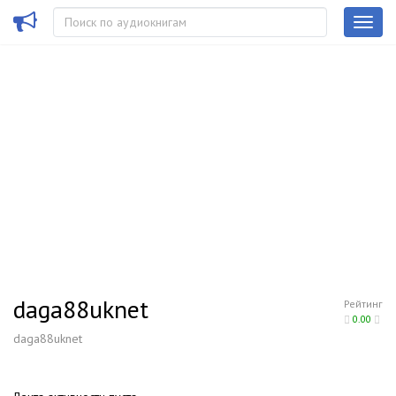
daga88uknet
Рейтинг
0.00
daga88uknet