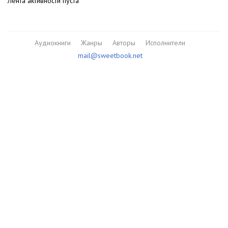
Лента активности пуста
Аудиокниги
Жанры
Авторы
Исполнители
mail@sweetbook.net