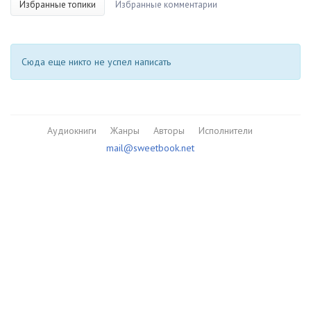
Избранные топики
Избранные комментарии
Сюда еще никто не успел написать
Аудиокниги
Жанры
Авторы
Исполнители
mail@sweetbook.net