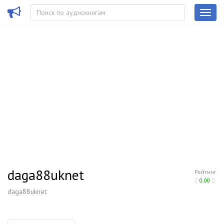
daga88uknet
Рейтинг
0.00
daga88uknet