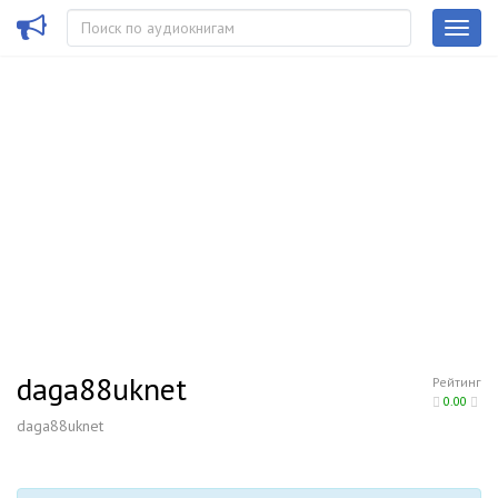
daga88uknet
Рейтинг
0.00
daga88uknet