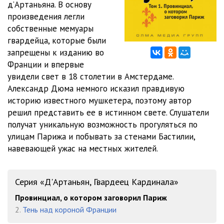
д’Артаньяна. В основу
произведения легли
012
24:27
собственные мемуары
013
21:15
гвардейца, которые были
запрещены к изданию во
014
24:19
Франции и впервые
увидели свет в 18 столетии в Амстердаме.
015
19:42
Александр Дюма немного исказил правдивую
016
23:19
историю известного мушкетера, поэтому автор
решил представить ее в истинном свете. Слушатели
017
29:34
получат уникальную возможность прогуляться по
улицам Парижа и побывать за стенами Бастилии,
018
20:25
навевающей ужас на местных жителей.
019
25:23
020
23:00
Серия «Д'Артаньян, Гвардеец Кардинала»
Провинциал, о котором заговорил Париж
021
25:00
2.
Тень над короной Франции
022
19:44