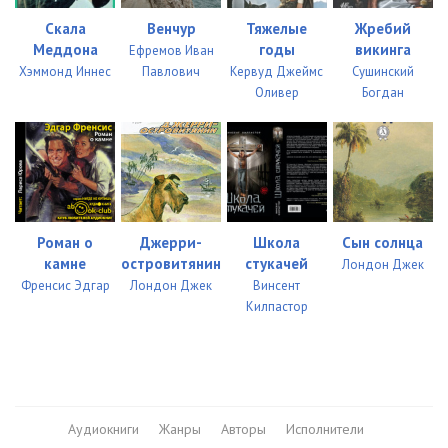
034
28:26
Скала
Венчур
Тяжелые
Жребий
Меддона
годы
викинга
Ефремов Иван
035
20:35
Хэммонд Иннес
Павлович
Кервуд Джеймс
Сушинский
Оливер
Богдан
036
32:52
037
16:34
038
33:31
039
28:49
Роман о
Джерри-
Школа
Сын солнца
камне
островитянин
стукачей
Лондон Джек
Френсис Эдгар
Лондон Джек
Винсент
Килпастор
Аудиокниги
Жанры
Авторы
Исполнители