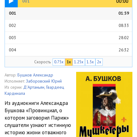
00:00
00:00
001
001
01:59
002
08:33
003
28:02
004
26:32
Скорость
0.75x
1x
1.25x
1.5x
2x
005
23:08
006
35:56
Автор:
Бушков Александр
Исполняет:
Заборовский Юрий
007
13:38
Из серии:
Д'Артаньян, Гвардеец
Кардинала
008
29:42
Из аудиокниги Александра
Бушкова «Провинциал, о
009
36:01
котором заговорил Париж»
010
22:53
слушатели узнают истинную
историю жизни отважного
011
33:25