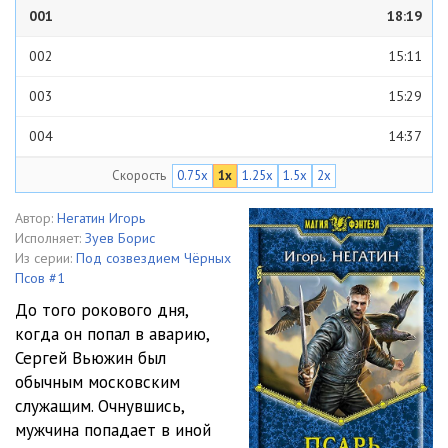
001
18:19
002
15:11
003
15:29
004
14:37
Скорость
0.75x
1x
1.25x
1.5x
2x
005
15:16
006
13:49
Автор:
Негатин Игорь
Исполняет:
Зуев Борис
007
14:37
Из серии:
Под созвездием Чёрных
Псов #1
008
13:25
До того рокового дня,
когда он попал в аварию,
009
19:01
Сергей Вьюжин был
010
07:36
обычным московским
служащим. Очнувшись,
011
13:44
мужчина попадает в иной