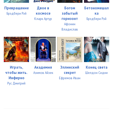
Превращение
Двое в
Богом
Бетономешал
035
12:55
космосе
забытый
ка
Брэдбери Рэй
036
13:38
горизонт
Кларк Артур
Брэдбери Рэй
Афонин
037
13:55
Владислав
038
13:26
039
12:57
040
12:57
Играть,
Академия
Эллинский
Конец света
041
14:24
чтобы жить.
секрет
Азимов Айзек
Шелдон Сидни
Инферно
Ефремов Иван
042
14:01
Рус Дмитрий
043
13:42
044
13:20
045
13:43