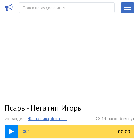
Псарь - Негатин Игорь
Из раздела
Фантастика, фэнтези
14 часов 6 минут
18:19
00:00
00:00
001