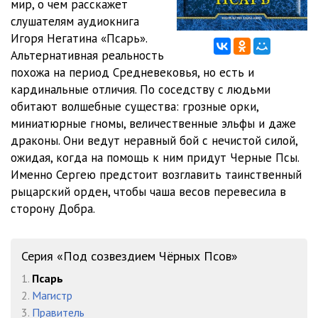
мир, о чем расскажет
012
13:52
слушателям аудиокнига
013
13:40
Игоря Негатина «Псарь».
Альтернативная реальность
014
13:57
похожа на период Средневековья, но есть и
кардинальные отличия. По соседству с людьми
015
13:42
обитают волшебные существа: грозные орки,
016
28:09
миниатюрные гномы, величественные эльфы и даже
драконы. Они ведут неравный бой с нечистой силой,
017
13:39
ожидая, когда на помощь к ним придут Черные Псы.
Именно Сергею предстоит возглавить таинственный
018
13:37
рыцарский орден, чтобы чаша весов перевесила в
019
13:15
сторону Добра.
020
12:54
Серия «Под созвездием Чёрных Псов»
021
13:46
1.
Псарь
022
13:26
2.
Магистр
3.
Правитель