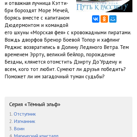
и отважная лучница Кэтти-
011
29:20
бри бороздят Море Мечей,
012
20:58
борясь вместе с капитаном
Дюдермонтом и командой
013_Часть третья_Глава 13
39:23
его шхуны «Морская фея» с кровожадными пиратами.
Вождь дворфов Бренор Боевой Топор и хафлинг
014
28:53
Реджис возвратились в Долину Ледяного Ветра. Тем
015
16:48
временем Эррту, великий бейлор, порождение
Бездны, клянется отомстить Дзирту До'Урдену и
016
11:07
всем, кого тот любит. Сумеют ли друзья победить?
Поможет ли им загадочный туман судьбы?
017
22:22
018_Часть четвертая_Глава 18
26:57
019
20:13
Серия «Тёмный эльф»
020
34:30
1.
Отступник
2.
Изгнанник
021
19:57
3.
Воин
4.
Магический кристалл