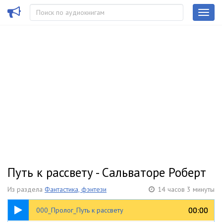
Путь к рассвету - Сальваторе Роберт
Из раздела
Фантастика, фэнтези
14 часов 3 минуты
10:38
00:00
00:00
000_Пролог_Путь к рассвету