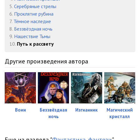
022
24:48
5.
Серебряные стрелы
023
23:58
6.
Проклятие рубина
7.
Тёмное наследие
024_Часть пятая_Глава 24
23:40
8.
Беззвёздная ночь
9.
Нашествие Тьмы
025
28:56
10.
Путь к рассвету
026
58:11
Другие произведения автора
027
40:44
028
27:58
Воин
Беззвёздная
Изгнанник
Магический
ночь
кристалл
Еще из раздела "
Фантастика, фэнтези
"