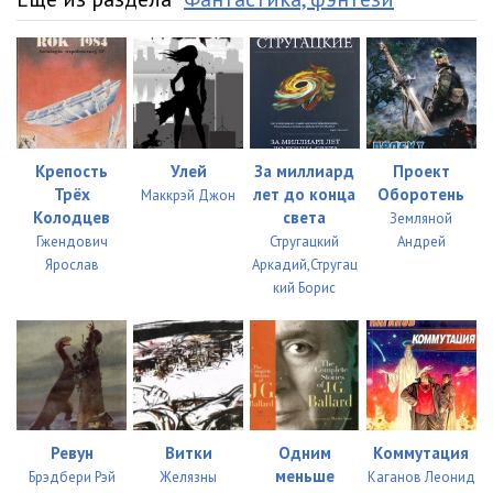
Крепость
Улей
За миллиард
Проект
Трёх
лет до конца
Оборотень
Маккрэй Джон
Колодцев
света
Земляной
Гжендович
Стругацкий
Андрей
Ярослав
Аркадий,Стругац
кий Борис
Ревун
Витки
Одним
Коммутация
меньше
Брэдбери Рэй
Желязны
Каганов Леонид