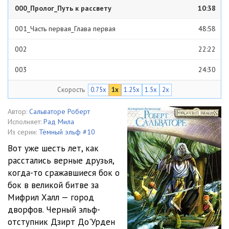
000_Пролог_Путь к рассвету
10:38
001_Часть первая_Глава первая
48:58
002
22:22
003
24:30
Скорость
0.75x
1x
1.25x
1.5x
2x
004
19:40
005
18:16
Автор:
Сальваторе Роберт
Исполняет:
Рад Мила
006
16:59
Из серии:
Тёмный эльф #10
Вот уже шесть лет, как
007_Часть вторая_Глава 7
58:18
расстались верные друзья,
когда-то сражавшиеся бок о
008
34:44
бок в великой битве за
009
1:01:12
Мифрил Халл — город
дворфов. Черный эльф-
010
29:21
отступник Дзирт До'Урден