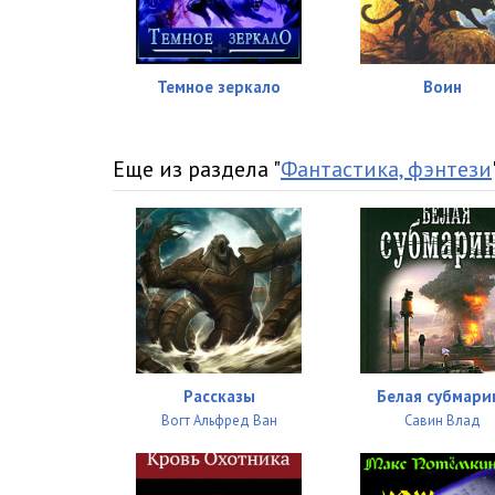
026_Глава 24
027_Глава 25
Темное зеркало
Воин
028_Эпилог
Еще из раздела "
Фантастика, фэнтези
Рассказы
Белая субмари
Вогт Альфред Ван
Савин Влад