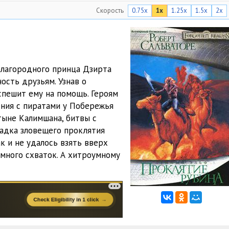
Скорость
0.75x
1x
1.25x
1.5x
2x
49:33
40:15
35:23
благородного принца Дзирта
10:21
ость друзьям. Узнав о
спешит ему на помощь. Героям
28:01
ния с пиратами у Побережья
29:24
тыне Калимшана, битвы с
гадка зловещего проклятия
20:06
к и не удалось взять вверх
много схваток. А хитроумному
36:32
46:42
33:38
38:38