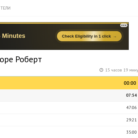
ТЕЛИ
торе Роберт
15 часов 19 мин
00:00
00:00
07:54
47:06
29:21
35:00