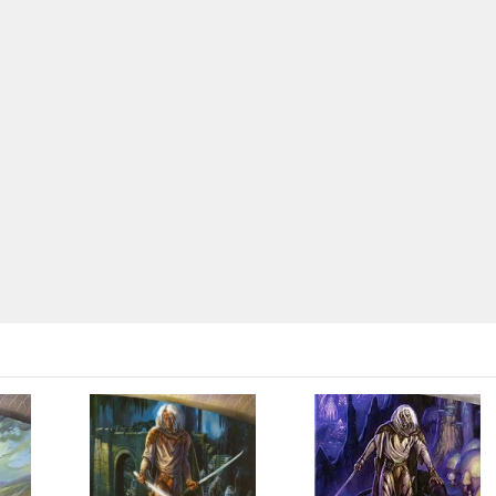
46:26
28:20
11:27
40:13
24:29
55:39
32:02
27:43
29:01
41:54
23:07