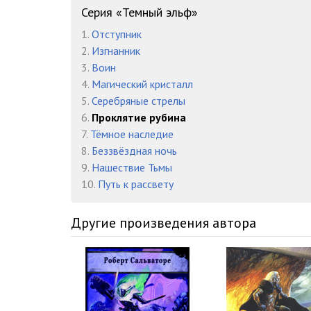
015_Глава 14
Серия «Темный эльф»
1.
Отступник
016_Глава 15
2.
Изгнанник
017_Эпилог
3.
Воин
4.
Магический кристалл
018_Глава 16_Книга 3
5.
Серебряные стрелы
6.
Проклятие рубина
019_Глава 17
7.
Тёмное наследие
020_Глава 18
8.
Беззвёздная ночь
9.
Нашествие Тьмы
021_Глава 19
10.
Путь к рассвету
022_Глава 20
Другие произведения автора
023_Глава 21
024_Глава 22
025_Глава 23