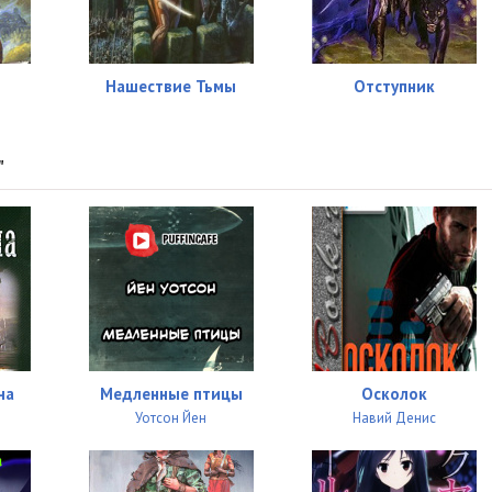
27:56
26:30
Нашествие Тьмы
Отступник
17:01
"
на
Медленные птицы
Осколок
Уотсон Йен
Навий Денис