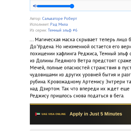
004_Глава 4
005_Глава 5
Автор:
Сальваторе Роберт
Исполняет:
Рад Мила
006_Глава 6
Из серии:
Темный эльф #6
… Магическая маска скрывает теперь лицо 
007_Эпилог
До'Урдена. Но неизменной остается его верн
похищении хафлинга Реджиса, Темный эльф 
008_Глава 7_Книга 2
из Долины Ледяного Ветра предстоят сраже
009_Глава 8
Мечей, полные опасностей странствия в пус
чудовищами из других уровней бытия и раз
010_Глава 9
рубина. Кровожадному Артемису Энтрери та
над Дзиртом. Так что впереди их ждет еще 
011_Глава 10
Реджису пришлось снова податься в бега.
012_Глава 11
013_Глава12
014_Глава 13