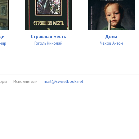
ди
Страшная месть
Дома
имир
Гоголь Николай
Чехов Антон
торы
Исполнители
mail@sweetbook.net