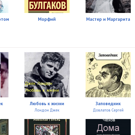
отом
Морфий
Мастер и Маргарита
ек
Любовь к жизни
Заповедник
Лондон Джек
Довлатов Сергей