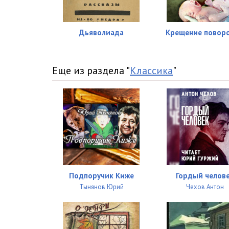
Дьяволиада
Крещение повор
Еще из раздела "
Классика
"
Подпоручик Киже
Гордый челов
Тынянов Юрий
Чехов Антон