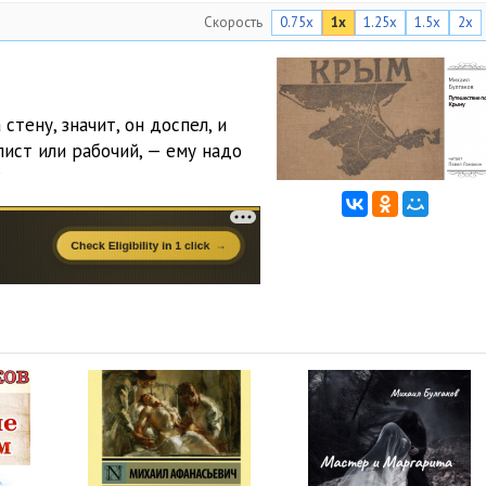
Скорость
0.75x
1x
1.25x
1.5x
2x
стену, значит, он доспел, и
лист или рабочий, — ему надо
?