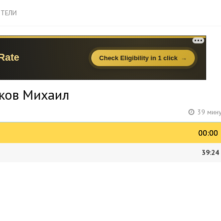
ТЕЛИ
аков Михаил
39 мину
00:00
00:00
39:24