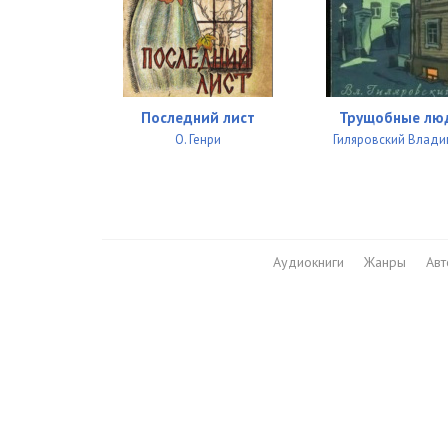
Последний лист
Трущобные лю
О. Генри
Гиляровский Влад
Аудиокниги
Жанры
Ав