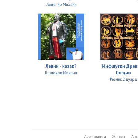
Зощенко Михаил
Ленин - казак?
Мифшутки Древ
Греции
Шолохов Михаил
Резник Эдуард
Аудиокниги
Жанры
Ав