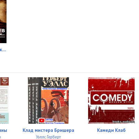
ек…
аны
Клад мистера Бришера
Камеди Клаб
р
Уэллс Герберт