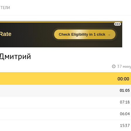
ТЕЛИ
в Дмитрий
37 мин
00:00
00:00
01:05
07:18
06:04
15:37