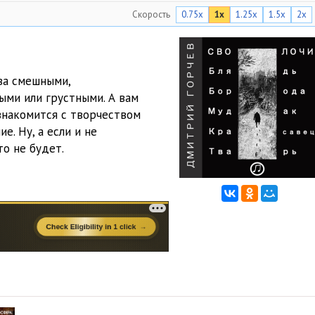
Скорость
0.75x
1x
1.25x
1.5x
2x
04:50
02:25
ва смешными,
ыми или грустными. А вам
знакомится с творчеством
е. Ну, а если и не
то не будет.