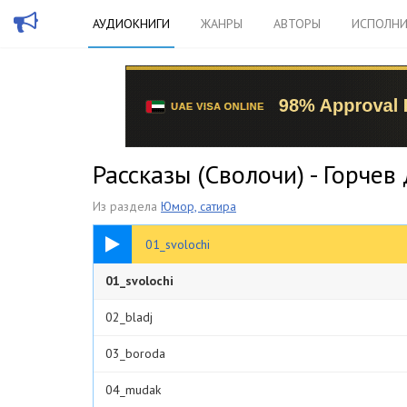
АУДИОКНИГИ
ЖАНРЫ
АВТОРЫ
ИСПОЛНИ
Рассказы (Cволочи) - Горче
Из раздела
Юмор, сатира
01:05
01_svolochi
01_svolochi
02_bladj
03_boroda
04_mudak