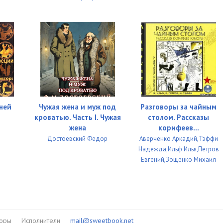
ней
Чужая жена и муж под
Разговоры за чайным
кроватью. Часть I. Чужая
столом. Рассказы
жена
корифеев...
Достоевский Федор
Аверченко Аркадий,Тэффи
Надежда,Ильф Илья,Петров
Евгений,Зощенко Михаил
торы
Исполнители
mail@sweetbook.net