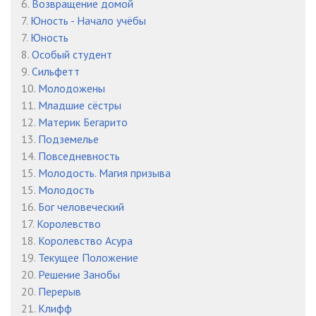
6.
Возвращение домой
27 том 23 глава
28:51
7.
Юность - Начало учёбы
7.
Юность
27 том 24 глава
34:19
8.
Особый студент
9.
Сильфетт
27 том 25 глава
28:43
10.
Молодожены
27 том 26 глава
26:37
11.
Младшие сёстры
12.
Материк Бегарито
27 том 27 глава
40:46
13.
Подземелье
14.
Повседневность
27 том 28 глава
21:10
15.
Молодость. Магия призыва
15.
Молодость
16.
Бог человеческий
17.
Королевство
18.
Королевство Асура
19.
Текущее Положение
20.
Решение Занобы
20.
Перерыв
21.
Клифф