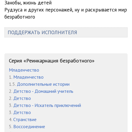
Занобы, жизнь детей
Рудэуса и других персонажей, ну и раскрывается мир
27 том 12 глава
19:33
безработного
27 том 13 глава
31:46
ПОДДЕРЖАТЬ ИСПОЛНИТЕЛЯ
27 том 14 глава
27:03
27 том 15 глава
40:44
27 том 16 глава
21:02
Серия «Реинкарнация безработного»
27 том 17 глава
20:20
Младенчество
1.
Младенчество
27 том 18 глава
19:09
1.5.
Дополнительные истории
2.
Детство - Домашний учитель
27 том 19 глава
22:51
2.
Детство
27 том 20 глава
24:32
3.
Детство - Искатель приключений
3.
Детство
27 том 21 глава
40:30
4.
Странствие
5.
Воссоединение
27 том 22 глава
19:20