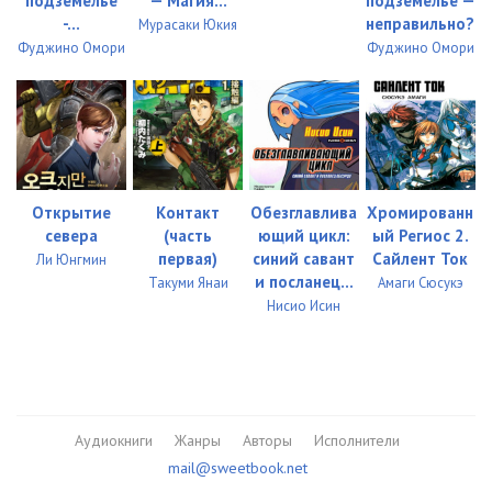
подземелье
— Магия...
подземелье —
-...
неправильно?
Мурасаки Юкия
Фуджино Омори
Фуджино Омори
Открытие
Контакт
Обезглавлива
Хромированн
севера
(часть
ющий цикл:
ый Региос 2.
первая)
синий савант
Сайлент Ток
Ли Юнгмин
и посланец...
Такуми Янаи
Амаги Сюсукэ
Нисио Исин
Аудиокниги
Жанры
Авторы
Исполнители
mail@sweetbook.net