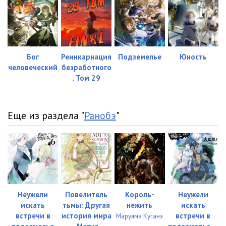
Бог
Реинкарнация
Подземелье
Юность
человеческий
безработного
. Том 29
Еще из раздела "
Ранобэ
"
Неужели
Повелитель
Король-
Неужели
искать
тьмы: Другая
нежить
искать
встречи в
история мира
встречи в
Маруяма Куганэ