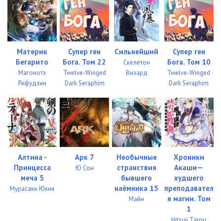
Материк
Супер ген
Сильнейший
Супер ген
Бегарито
Бога. Том 22
Бога. Том 10
Скелетон
Магонотэ
Twelve-Winged
Визард
Twelve-Winged
Рифудзин
Dark Seraphim
Dark Seraphim
Алтина -
Арк 7
Необычные
Хроники
Принцесса
странствия
Акаши—
Ю Сон
меча 5
бывшего
худшего
наёмника 15
преподавател
Мурасаки Юкия
я магии. Том
Майн
1
Hitsuji Tarou