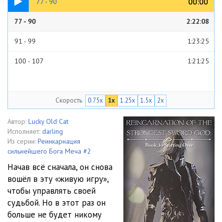
00:00
00:00
77 - 90
77 - 90
2:22:08
91 - 99
1:23:25
100 - 107
1:21:25
Скорость
0.75x
1x
1.25x
1.5x
2x
Автор:
Lucky Old Cat
Исполняет:
darling
Из серии:
Реинкарнация
сильнейшего Бога Меча #2
Начав всё сначала, он снова
вошёл в эту «живую игру»,
чтобы управлять своей
судьбой. Но в этот раз он
больше не будет никому