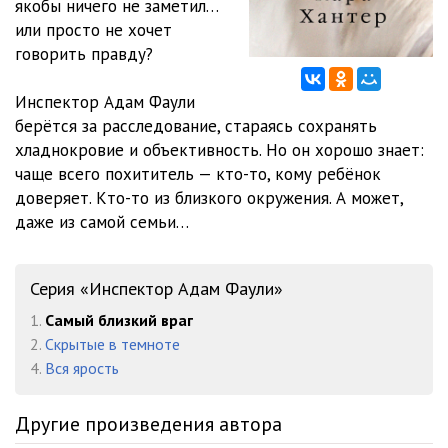
якобы ничего не заметил…
11
59:28
или просто не хочет
12
1:04:58
говорить правду?
13
1:03:20
Инспектор Адам Фаули
берётся за расследование, стараясь сохранять
14
04:19
хладнокровие и объективность. Но он хорошо знает:
15
21:52
чаще всего похититель — кто-то, кому ребёнок
доверяет. Кто-то из близкого окружения. А может,
16
37:31
даже из самой семьи…
17
14:33
Серия «Инспектор Адам Фаули»
18
06:43
1.
Самый близкий враг
19
02:22
2.
Скрытые в темноте
4.
Вся ярость
Другие произведения автора