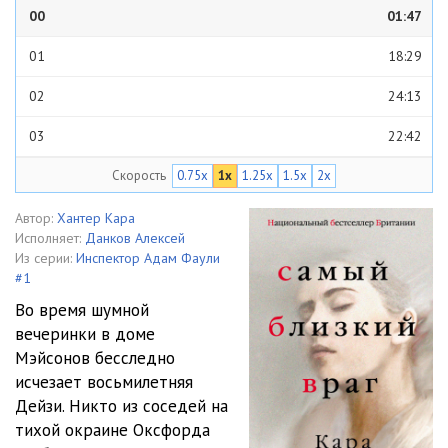
00
01:47
01
18:29
02
24:13
03
22:42
Скорость
0.75x
1x
1.25x
1.5x
2x
04
28:28
05
13:41
Автор:
Хантер Кара
Исполняет:
Данков Алексей
06
19:17
Из серии:
Инспектор Адам Фаули
#1
07
1:03:51
Во время шумной
вечеринки в доме
08
56:07
Мэйсонов бесследно
09
28:43
исчезает восьмилетняя
Дейзи. Никто из соседей на
10
11:22
тихой окраине Оксфорда