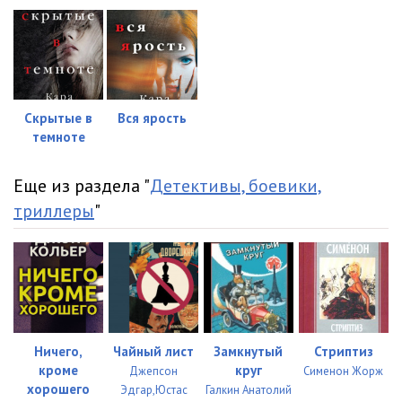
Скрытые в
Вся ярость
темноте
Еще из раздела "
Детективы, боевики,
триллеры
"
Ничего,
Чайный лист
Замкнутый
Стриптиз
кроме
круг
Джепсон
Сименон Жорж
хорошего
Эдгар,Юстас
Галкин Анатолий