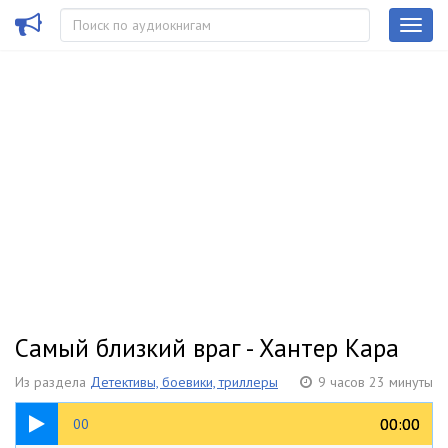
Самый близкий враг - Хантер Кара
Из раздела
Детективы, боевики, триллеры
9 часов 23 минуты
01:47
00:00
00:00
00