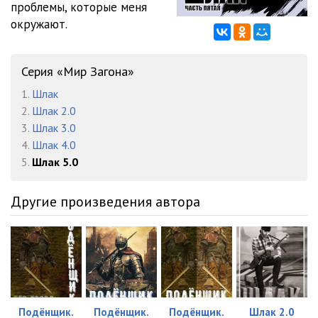
проблемы, которые меня
12
24:02
окружают.
13
25:38
14
30:10
Серия «Мир Загона»
15
30:25
1.
Шлак
2.
Шлак 2.0
16
29:21
3.
Шлак 3.0
4.
Шлак 4.0
17
32:11
5.
Шлак 5.0
18
27:47
Другие произведения автора
19
16:58
20
29:16
21
15:56
Подёнщик.
Подёнщик.
Подёнщик.
Шлак 2.0