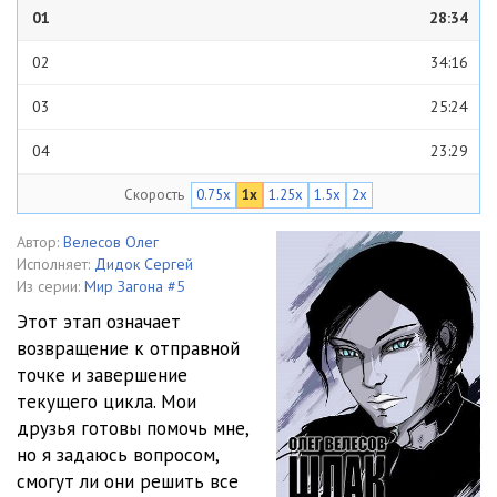
01
28:34
02
34:16
03
25:24
04
23:29
Скорость
0.75x
1x
1.25x
1.5x
2x
05
40:22
06
28:26
Автор:
Велесов Олег
Исполняет:
Дидок Сергей
07
30:01
Из серии:
Мир Загона #5
Этот этап означает
08
24:58
возвращение к отправной
точке и завершение
09
33:11
текущего цикла. Мои
10
35:08
друзья готовы помочь мне,
но я задаюсь вопросом,
11
27:58
смогут ли они решить все