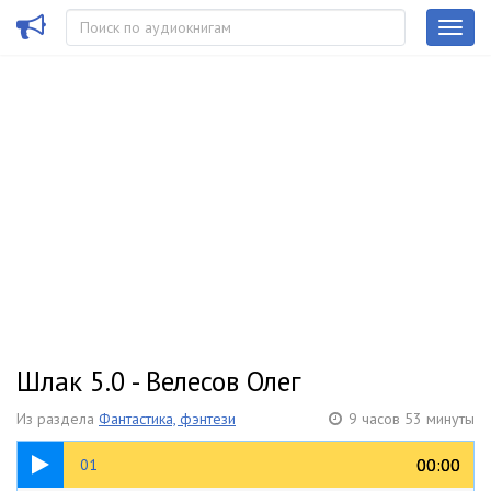
Шлак 5.0 - Велесов Олег
Из раздела
Фантастика, фэнтези
9 часов 53 минуты
28:34
00:00
00:00
01