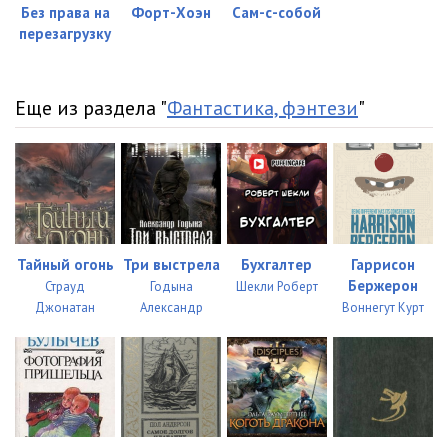
Без права на
Форт-Хоэн
Сам-с-собой
перезагрузку
Еще из раздела "
Фантастика, фэнтези
"
Тайный огонь
Три выстрела
Бухгалтер
Гаррисон
Бержерон
Страуд
Годына
Шекли Роберт
Джонатан
Александр
Воннегут Курт