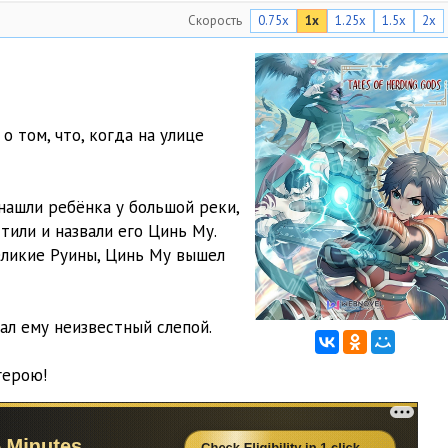
Скорость
0.75x
1x
1.25x
1.5x
2x
15:44
12:15
14:23
 том, что, когда на улице
12:56
13:26
нашли ребёнка у большой реки,
11:51
или и назвали его Цинь Му.
еликие Руины, Цинь Му вышел
10:08
11:20
ал ему неизвестный слепой.
15:14
герою!
12:06
13:40