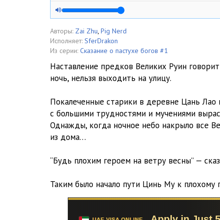
Глава 0004
Глава 0005
Авторы:
Zai Zhu
,
Pig Nerd
Исполняет:
SferDrakon
Глава 0006
Из серии:
Сказание о пастухе богов #1
Наставление предков Великих Руин говорит о
Глава 0007
ночь, нельзя выходить на улицу.
Глава 0008
Покалеченные старики в деревне Цань Лао 
Глава 0009
с большими трудностями и мучениями выраст
Однажды, когда ночное небо накрыло все В
Глава 0010
из дома…
Глава 0011
“Будь плохим героем на ветру весны” — сказ
Глава 0012
Таким было начало пути Цинь Му к плохому 
Глава 0013
Глава 0014