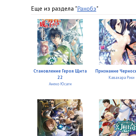
Глава 0026
Еще из раздела "
Ранобэ
"
Глава 0027
Глава 0028
Глава 0029
Глава 0030
Глава 0031
Становление Героя Щита
Признание Чернос
Глава 0032
22
Кавахара Рэки
Анеко Юсаги
Глава 0033
Глава 0034
Глава 0035
Глава 0036
Глава 0037