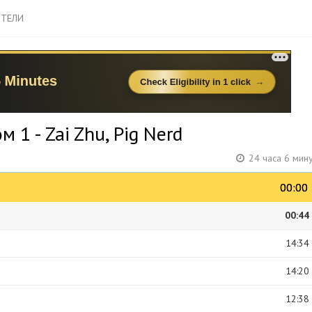
ТЕЛИ
 1 - Zai Zhu, Pig Nerd
24 часа 6 мин
00:00
00:00
00:44
14:34
14:20
12:38