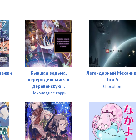
14:59
14:19
12:54
14:13
12:44
11:34
нежки
Бывшая ведьма,
Легендарный Механик.
13:53
переродившаяся в
Том 5
деревенскую...
Chocolion
14:06
Шоколадное карри
12:47
14:58
14:26
12:34