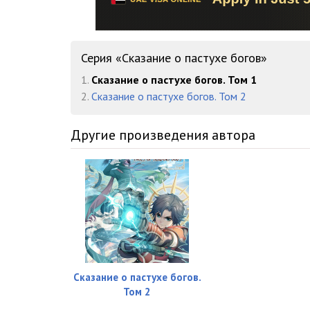
Глава 0015
Глава 0016
Серия «Сказание о пастухе богов»
Глава 0017
1.
Сказание о пастухе богов. Том 1
Глава 0018
2.
Сказание о пастухе богов. Том 2
Глава 0019
Другие произведения автора
Глава 0020
Глава 0021
Глава 0022
Глава 0023
Глава 0024
Сказание о пастухе богов.
Глава 0025
Том 2