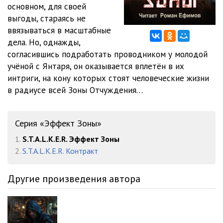
основном, для своей
выгоды, стараясь не
2.2 Эффект Зоны
24:21
ввязываться в масштабные
2.3 Эффект Зоны
30:57
дела. Но, однажды,
согласившись подработать проводником у молодой
2.4 Эффект Зоны
25:44
учёной с Янтаря, он оказывается вплетён в их
интриги, на кону которых стоят человеческие жизни
2.5 Эффект Зоны
22:49
в радиусе всей Зоны Отчуждения…
2.6 Эффект Зоны
36:01
2.7 Эффект Зоны
48:38
Серия «Эффект Зоны»
2.8 Эффект Зоны
42:07
1.
S.T.A.L.K.E.R. Эффект Зоны
2.
S.T.A.L.K.E.R. Контракт
2.9 Эффект Зоны
36:29
Другие произведения автора
2.10 Эффект Зоны
39:10
3.1 Эффект Зоны
33:35
3.2 Эффект Зоны
32:00