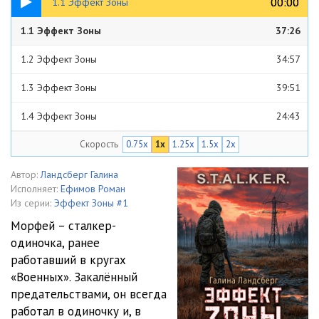
00:00
00:00
1.1 Эффект Зоны
1.1 Эффект Зоны
37:26
1.2 Эффект Зоны
34:57
1.3 Эффект Зоны
39:51
1.4 Эффект Зоны
24:43
Скорость
0.75x
1x
1.25x
1.5x
2x
1.5 Эффект Зоны
17:56
1.6 Эффект Зоны
22:09
Автор:
Ландсберг Галина
Исполняет:
Ефимов Роман
1.7 Эффект Зоны
21:30
Из серии:
Эффект Зоны #1
Морфей – сталкер-
1.8 Эффект Зоны
26:02
одиночка, ранее
работавший в кругах
1.9 Эффект Зоны
22:45
«Военных». Закалённый
1.10 Эффект Зоны
36:54
предательствами, он всегда
работал в одиночку и, в
2.1 Эффект Зоны
22:36