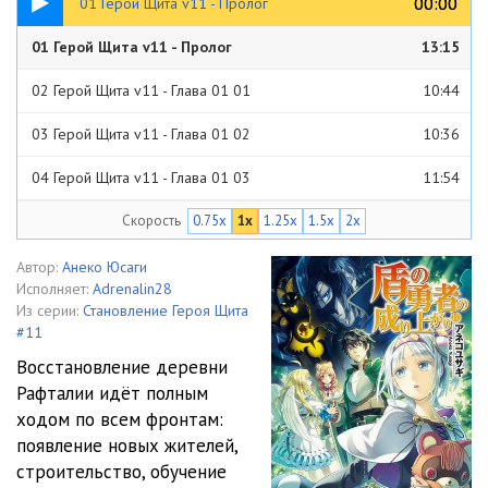
00:00
00:00
01 Герой Щита v11 - Пролог
01 Герой Щита v11 - Пролог
13:15
02 Герой Щита v11 - Глава 01 01
10:44
03 Герой Щита v11 - Глава 01 02
10:36
04 Герой Щита v11 - Глава 01 03
11:54
Скорость
0.75x
1x
1.25x
1.5x
2x
05 Герой Щита v11 - Глава 02
08:25
06 Герой Щита v11 - Глава 03
11:04
Автор:
Анеко Юсаги
Исполняет:
Adrenalin28
07 Герой Щита v11 - Глава 04
09:25
Из серии:
Становление Героя Щита
#11
08 Герой Щита v11 - Глава 05 01
15:12
Восстановление деревни
Рафталии идёт полным
09 Герой Щита v11 - Глава 05 02
17:33
ходом по всем фронтам:
10 Герой Щита v11 - Глава 06
07:50
появление новых жителей,
строительство, обучение
11 Герой Щита v11 - Глава 07 01
10:09