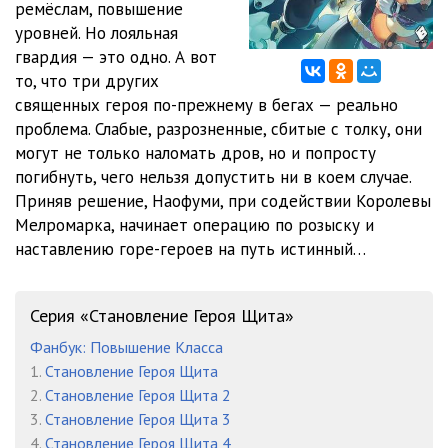
ремёслам, повышение
уровней. Но лояльная
12 Герой Щита v11 - Глава 07 02
07:31
гвардия — это одно. А вот
13 Герой Щита v11 - Глава 08
17:05
то, что три других
священных героя по-прежнему в бегах — реально
14 Герой Щита v11 - Глава 09 01
11:16
проблема. Слабые, разрозненные, сбитые с толку, они
могут не только наломать дров, но и попросту
15 Герой Щита v11 - Глава 09 02
11:17
погибнуть, чего нельзя допустить ни в коем случае.
16 Герой Щита v11 - Глава 10 01
10:55
Приняв решение, Наофуми, при содействии Королевы
Мелромарка, начинает операцию по розыску и
17 Герой Щита v11 - Глава 10 02
14:48
наставлению горе-героев на путь истинный…
18 Герой Щита v11 - Глава 11
08:56
Серия «Становление Героя Щита»
19 Герой Щита v11 - Глава 12 01
09:09
Фанбук: Повышение Класса
20 Герой Щита v11 - Глава 12 02
10:11
1.
Становление Героя Щита
2.
Становление Героя Щита 2
21 Герой Щита v11 - Глава 13 01
10:05
3.
Становление Героя Щита 3
22 Герой Щита v11 - Глава 13 02
09:54
4.
Становление Героя Щита 4