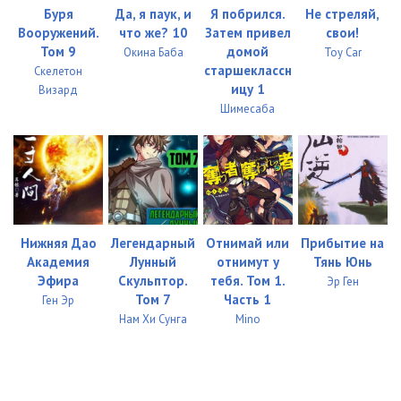
Буря
Да, я паук, и
Я побрился.
Не стреляй,
Вооружений.
что же? 10
Затем привел
свои!
Том 9
домой
Окина Баба
Toy Car
старшеклассн
Скелетон
ицу 1
Визард
Шимесаба
Нижняя Дао
Легендарный
Отнимай или
Прибытие на
Академия
Лунный
отнимут у
Тянь Юнь
Эфира
Скульптор.
тебя. Том 1.
Эр Ген
Том 7
Часть 1
Ген Эр
Нам Хи Сунга
Mino