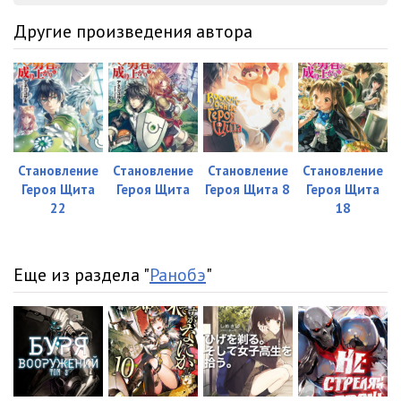
34 Герой Щита v11 - Глава 18 03
17:01
Другие произведения автора
35 Герой Щита v11 - Эпилог
12:27
36 Герой Щита v11 - Послесловие автора
13:02
Становление
Становление
Становление
Становление
Героя Щита
Героя Щита
Героя Щита 8
Героя Щита
22
18
Еще из раздела "
Ранобэ
"