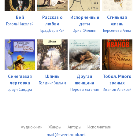
Вий
Рассказ о
Испорченные
Стильная
любви
дети
жизнь
Гоголь Николай
Брэдбери Рэй
Эриа Филипп
Берсенева Анна
Синеглазая
Шпиль
Другая
Тобол. Много
чертовка
женщина
званых
Голдинг Уильям
Браун Сандра
Перова Евгения
Иванов Алексей
Аудиокниги
Жанры
Авторы
Исполнители
mail@sweetbook.net