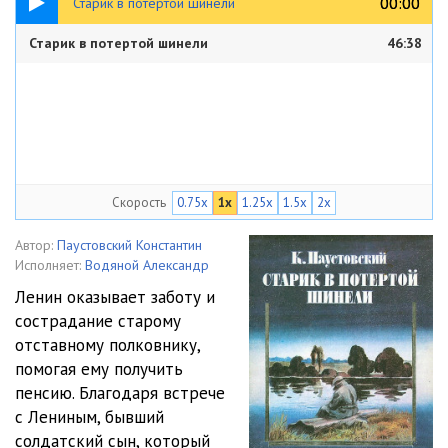
00:00
00:00
Старик в потертой шинели
Старик в потертой шинели
46:38
Скорость
0.75x
1x
1.25x
1.5x
2x
Автор:
Паустовский Константин
Исполняет:
Водяной Александр
Ленин оказывает заботу и
сострадание старому
отставному полковнику,
помогая ему получить
пенсию. Благодаря встрече
с Лениным, бывший
солдатский сын, который