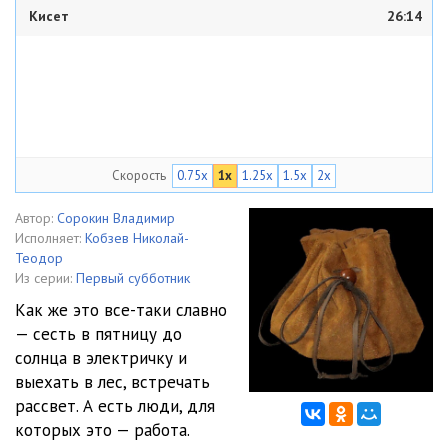
Кисет
26:14
Скорость
0.75x
1x
1.25x
1.5x
2x
Автор:
Сорокин Владимир
Исполняет:
Кобзев Николай-
Теодор
Из серии:
Первый субботник
Как же это все-таки славно
— сесть в пятницу до
солнца в электричку и
выехать в лес, встречать
рассвет. А есть люди, для
которых это — работа.