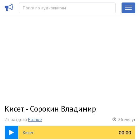
Кисет - Сорокин Владимир
Из раздела
Разное
26 минут
26:14
00:00
00:00
Кисет