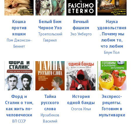
Кошка
Белый Бим
Вечный
Наука
против
Черное Ухо
фашизм
удовольствия
кошки
. Почему мы
Троепольский
Эко Умберто
любим то,
Пэм Джонсон-
Гавриил
что любим
Беннет
Блум Пол
Форд и
Тайна
История
Экспресс-
Сталин о том,
русского
одной банды
рецепты.
как жить по-
слова
Готовим в
Стогов Илья
человечески
мультиварке
Ирзабеков
ВП СССР
Василий