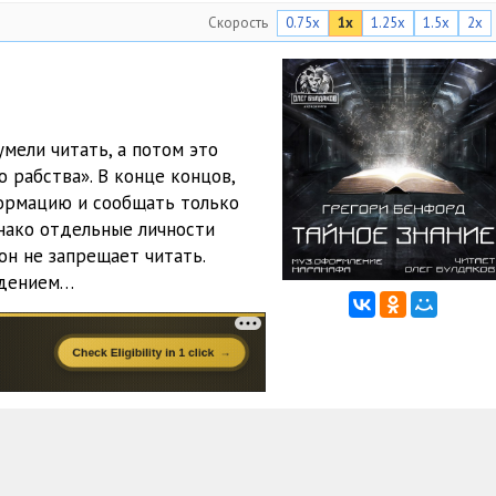
Скорость
0.75x
1x
1.25x
1.5x
2x
мели читать, а потом это
 рабства». В конце концов,
ормацию и сообщать только
нако отдельные личности
он не запрещает читать.
едением…