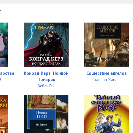
"
дарстве
Конрад Керз: Ночной
Сошествие ангелов
Призрак
й
Сканлон Митчел
Хейли Гай