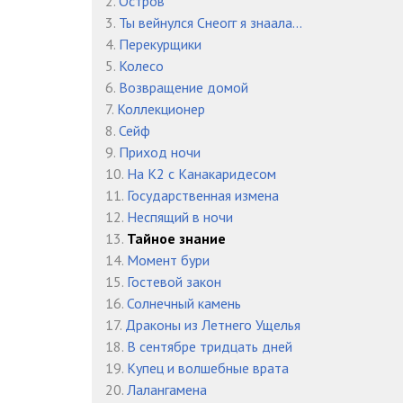
2.
Остров
3.
Ты вейнулся Снеогг я знаала…
4.
Перекурщики
5.
Колесо
6.
Возвращение домой
7.
Коллекционер
8.
Сейф
9.
Приход ночи
10.
На К2 с Канакаридесом
11.
Государственная измена
12.
Неспящий в ночи
13.
Тайное знание
14.
Момент бури
15.
Гостевой закон
16.
Солнечный камень
17.
Драконы из Летнего Ущелья
18.
В сентябре тридцать дней
19.
Купец и волшебные врата
20.
Лалангамена