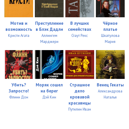
Мотив и
Преступление
В лучших
Чёрное
возможность
в Блэк Дадли
семействах
платье
Кристи Агата
Аллингем
Стаут Рекс
Шкатулова
Марджери
Мария
Убить?
Моряк сошел
Страшное
Венец Гекаты
Запросто!
на берег
дело
Александрова
кровавой
Флинн Дон
Дэй Кин
Наталья
красавицы
Путилин Иван