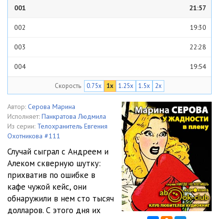
001
21:57
002
19:30
003
22:28
004
19:54
Скорость
0.75x
1x
1.25x
1.5x
2x
005
19:54
006
23:15
Автор:
Серова Марина
Исполняет:
Панкратова Людмила
007
27:24
Из серии:
Телохранитель Евгения
Охотникова #111
008
28:27
Случай сыграл с Андреем и
Алеком скверную шутку:
009
24:55
прихватив по ошибке в
010
16:37
кафе чужой кейс, они
обнаружили в нем сто тысяч
011
20:56
долларов. С этого дня их