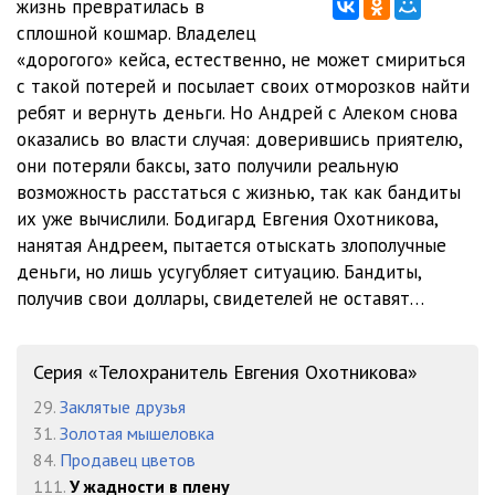
жизнь превратилась в
012
25:35
сплошной кошмар. Владелец
013
14:58
«дорогого» кейса, естественно, не может смириться
с такой потерей и посылает своих отморозков найти
014
23:46
ребят и вернуть деньги. Но Андрей с Алеком снова
оказались во власти случая: доверившись приятелю,
они потеряли баксы, зато получили реальную
возможность расстаться с жизнью, так как бандиты
их уже вычислили. Бодигард Евгения Охотникова,
нанятая Андреем, пытается отыскать злополучные
деньги, но лишь усугубляет ситуацию. Бандиты,
получив свои доллары, свидетелей не оставят…
Серия «Телохранитель Евгения Охотникова»
29.
Заклятые друзья
31.
Золотая мышеловка
84.
Продавец цветов
111.
У жадности в плену