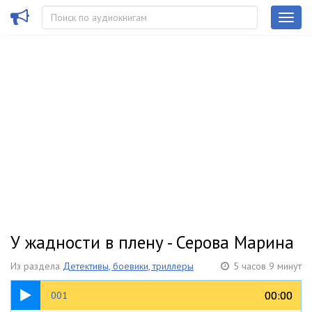
У жадности в плену - Серова Марина
Из раздела
Детективы, боевики, триллеры
5 часов 9 минут
21:57
00:00
00:00
001