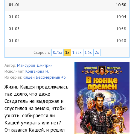
01-01
10:50
01-02
10:04
01-03
10:38
01-04
10:10
Скорость
0.75x
1x
1.25x
1.5x
2x
01-05
10:40
01-06
12:29
Автор:
Мансуров Дмитрий
Исполняет:
Колганова Н.
01-07
10:10
Из серии:
Кащей Бессмертный #3
Жизнь Кащея продолжалась
02-01
10:10
так долго, что даже
Создатель не выдержал и
02-02
11:05
спустился на землю, чтобы
02-03
12:17
узнать: собирается ли
Кащей умирать или нет?
02-04
12:42
Отказался Кащей, и решил