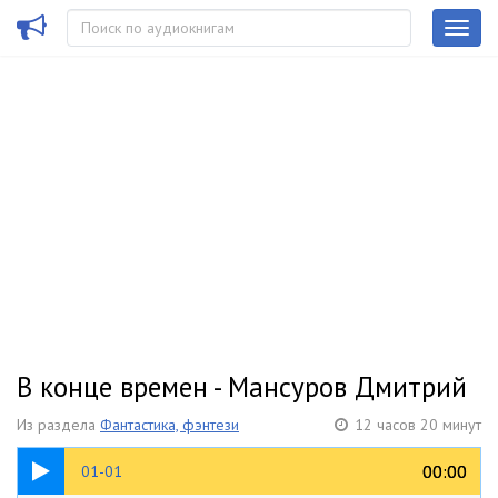
В конце времен - Мансуров Дмитрий
Из раздела
Фантастика, фэнтези
12 часов 20 минут
10:50
00:00
00:00
01-01