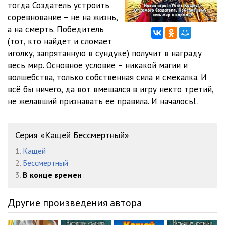
тогда Создатель устроить
03-01
10:44
соревнование – не на жизнь,
03-02
10:11
а на смерть. Победитель
(тот, кто найдет и сломает
03-03
10:44
иголку, запрятанную в сундуке) получит в награду
весь мир. Основное условие – никакой магии и
03-04
10:51
волшебства, только собственная сила и смекалка. И
03-05
10:02
всё бы ничего, да вот вмешался в игру некто третий,
не желавший признавать ее правила. И началось!..
03-06
11:38
03-07
11:49
Серия «Кащей Бессмертный»
04-01
10:12
1.
Кащей
2.
Бессмертный
04-02
10:17
3.
В конце времен
04-03
10:17
Другие произведения автора
04-04
08:35