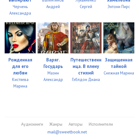
Валентинов
Лукьяненко
Черчень
Андрей
Сергей
Энтони Пирс
05-07
11:23
Александра
06-01
10:01
06-02
09:57
06-03
08:24
Рожденная
Варяг.
Путешественн
Защищенная
01-01
10:15
для его
Государь
ица. В плену
тайной
01-02
10:21
любви
стихий
Мазин
Снежная Марина
Кистяева
Александр
Гэблдон Диана
01-03
11:59
Марина
02-01
09:58
02-02
09:33
02-03
09:57
Аудиокниги
Жанры
Авторы
Исполнители
mail@sweetbook.net
02-04
09:49