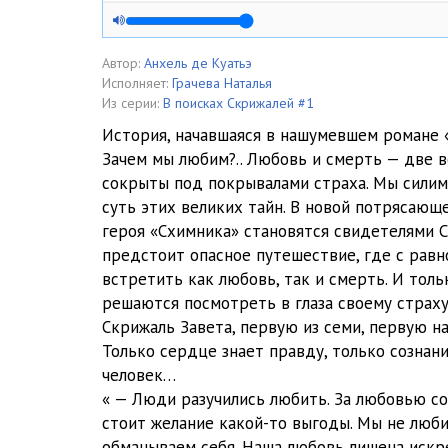
ty_zhdala_05
ty_zhdala_06
Автор:
Анхель де Куатьэ
Исполняет:
Грачева Наталья
ty_zhdala_07
Из серии:
В поисках Скрижалей #1
История, начавшаяся в нашумевшем романе 
ty_zhdala_08
Зачем мы любим?.. Любовь и смерть — две 
сокрыты под покрывалами страха. Мы силим
ty_zhdala_09
суть этих великих тайн. В новой потрясающ
ty_zhdala_10
героя «Схимника» становятся свидетелями 
предстоит опасное путешествие, где с рав
ty_zhdala_11
встретить как любовь, так и смерть. И толь
решаются посмотреть в глаза своему страх
ty_zhdala_12
Скрижаль Завета, первую из семи, первую на
ty_zhdala_13
Только сердце знает правду, только сознани
человек…
ty_zhdala_14
« — Люди разучились любить. За любовью с
стоит желание какой-то выгоды. Мы не люби
ty_zhdala_15
обманываем себя. Наша любовь лишена искре