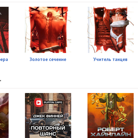
08:25
08:35
02:04
фера
Золотое сечение
Учитель танцев
"