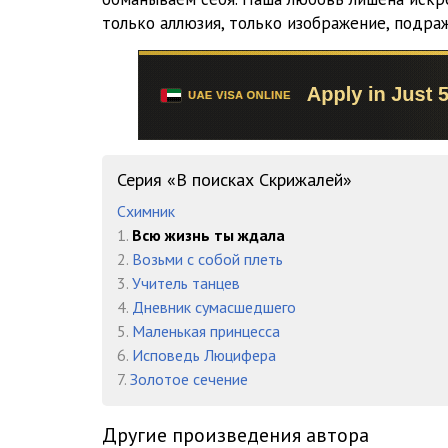
ty_zhdala_16
только аллюзия, только изображение, подраж
ty_zhdala_17
ty_zhdala_18
ty_zhdala_19
ty_zhdala_20
Серия «В поисках Скрижалей»
Схимник
ty_zhdala_21
1.
Всю жизнь ты ждала
ty_zhdala_22
2.
Возьми с собой плеть
3.
Учитель танцев
ty_zhdala_23
4.
Дневник сумасшедшего
5.
Маленькая принцесса
ty_zhdala_24
6.
Исповедь Люцифера
ty_zhdala_25
7.
Золотое сечение
ty_zhdala_26
Другие произведения автора