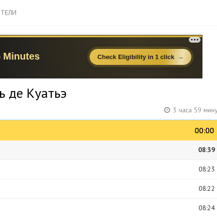
ТЕЛИ
ь де Куатьэ
3 часа 59 мин
00:00
00:00
08:39
08:23
08:22
08:24