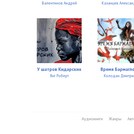
Валентинов Андрей
Казанцев Алекса
У шатров Кидарских
Время Бармагл
Янг Роберт
Колодан Дмитри
Аудиокниги
Жанры
Ав