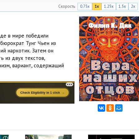
Скорость
0.75x
1x
1.25x
1.5x
2x
где в мире победили
бюрократ Тунг Чьен из
ий наркотик. Затем он
ь из двух текстов,
изм, вариант, содержащий