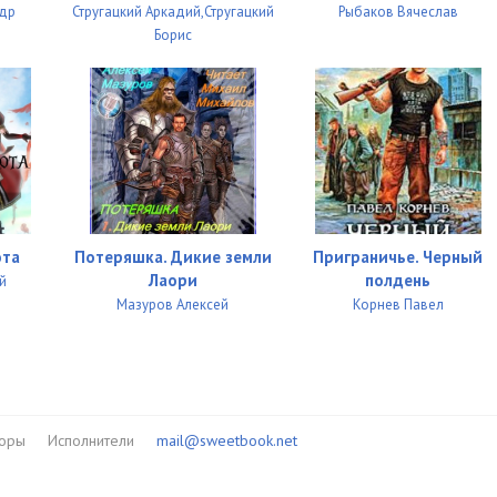
ндр
Стругацкий Аркадий,Стругацкий
Рыбаков Вячеслав
Борис
ота
Потеряшка. Дикие земли
Приграничье. Черный
Лаори
полдень
й
Мазуров Алексей
Корнев Павел
торы
Исполнители
mail@sweetbook.net