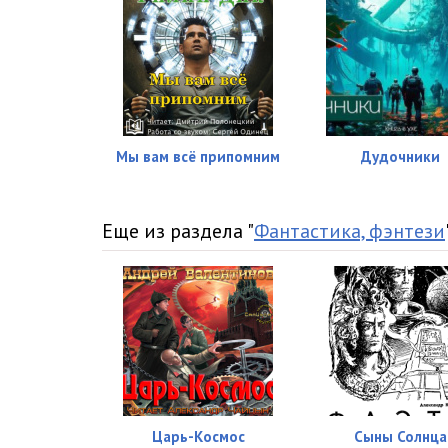
Мы вам всё припомним
Дудочники
Еще из раздела "
Фантастика, фэнтези
Царь-Космос
Сыны Солнца