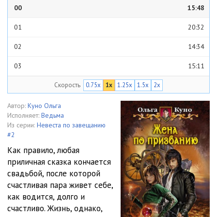
00
15:48
01
20:32
02
14:34
03
15:11
Скорость
0.75x
1x
1.25x
1.5x
2x
04
17:12
05
16:56
Автор:
Куно Ольга
Исполняет:
Ведьма
06
15:16
Из серии:
Невеста по завещанию
#2
07
16:02
Как правило, любая
приличная сказка кончается
08
18:41
свадьбой, после которой
09
16:45
счастливая пара живет себе,
как водится, долго и
10
19:02
счастливо. Жизнь, однако,