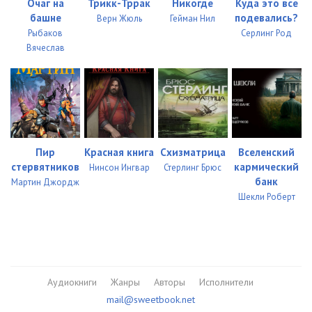
Очаг на
Трикк-Тррак
Никогде
Куда это все
башне
подевались?
Верн Жюль
Гейман Нил
34
13:48
Рыбаков
Серлинг Род
Вячеслав
35
22:47
36
17:12
37
17:08
38
12:31
Пир
Красная книга
Схизматрица
Вселенский
39
15:58
стервятников
кармический
Нинсон Ингвар
Стерлинг Брюс
банк
Мартин Джордж
40
22:56
Шекли Роберт
41
14:51
42
14:27
43
18:19
Аудиокниги
Жанры
Авторы
Исполнители
mail@sweetbook.net
44
08:45