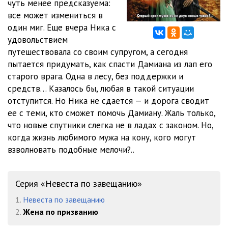
чуть менее предсказуема:
11
12:50
все может измениться в
12
17:51
один миг. Еще вчера Ника с
удовольствием
13
15:10
путешествовала со своим супругом, а сегодня
пытается придумать, как спасти Дамиана из лап его
14
15:04
старого врага. Одна в лесу, без поддержки и
15
22:12
средств… Казалось бы, любая в такой ситуации
отступится. Но Ника не сдается — и дорога сводит
16
23:26
ее с теми, кто сможет помочь Дамиану. Жаль только,
что новые спутники слегка не в ладах с законом. Но,
17
10:40
когда жизнь любимого мужа на кону, кого могут
18
14:49
взволновать подобные мелочи?..
19
17:02
Серия «Невеста по завещанию»
20
16:49
1.
Невеста по завещанию
21
18:51
2.
Жена по призванию