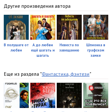
22
22:05
Другие произведения автора
23
16:01
24
21:03
25
23:24
26
24:09
В полушаге от
А до любви
Невеста по
Шпионка в
27
16:59
любви
ещё шагать и
завещанию
графском
шагать
замке
28
14:54
29
17:18
Еще из раздела "
Фантастика, фэнтези
"
30
20:44
31
23:57
32
20:15
33
15:37