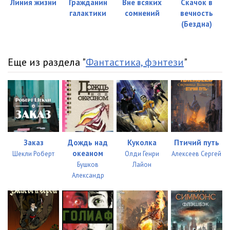
Линия жизни
Гражданин
Вне всяких
Скачок в
галактики
сомнений
вечность
(Бездна)
Еще из раздела "
Фантастика, фэнтези
"
Заказ
Дождь над
Куколка
Птичий путь
океаном
Шекли Роберт
Олди Генри
Алексеев Сергей
Бушков
Лайон
Александр