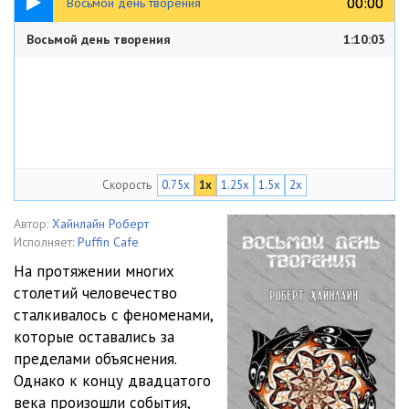
00:00
00:00
Восьмой день творения
Восьмой день творения
1:10:03
Скорость
0.75x
1x
1.25x
1.5x
2x
Автор:
Хайнлайн Роберт
Исполняет:
Puffin Cafe
На протяжении многих
столетий человечество
сталкивалось с феноменами,
которые оставались за
пределами объяснения.
Однако к концу двадцатого
века произошли события,