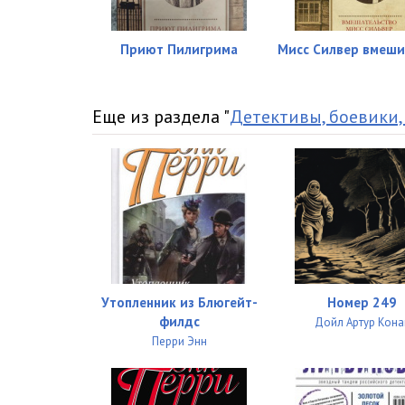
Глава 19-0
Глава 19-1
Приют Пилигрима
Мисс Силвер вмеши
Глава 19-2
Глава 20-0
Еще из раздела "
Детективы, боевики,
Глава 21-0
Глава 21-1
Глава 22-0
Глава 22-1
Глава 23-0
Утопленник из Блюгейт-
Номер 249
филдс
Дойл Артур Кона
Глава 24-0
Перри Энн
Глава 25-0
Глава 26-0