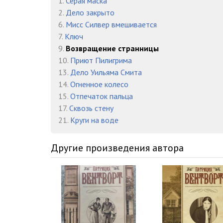
1.
Серая маска
Глава 11-1
2.
Дело закрыто
6.
Мисс Силвер вмешивается
Глава 11-2
7.
Ключ
Глава 12-0
9.
Возвращение странницы
10.
Приют Пилигрима
Глава 13-0
13.
Дело Уильяма Смита
14.
Огненное колесо
Глава 14-0
15.
Отпечаток пальца
Глава 14-1
17.
Сквозь стену
21.
Круги на воде
Глава 15-0
Глава 16-0
Другие произведения автора
Глава 16-1
Глава 17-0
Глава 18-0