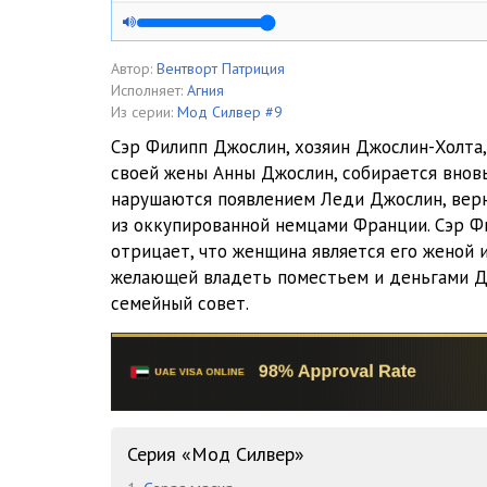
Глава 4-0
Глава 5-0
Автор:
Вентворт Патриция
Исполняет:
Агния
Глава 5-1
Из серии:
Мод Силвер #9
Сэр Филипп Джослин, хозяин Джослин-Холта,
Глава 6-0
своей жены Анны Джослин, собирается вновь
нарушаются появлением Леди Джослин, вер
Глава 6-1
из оккупированной немцами Франции. Сэр Ф
Глава 7-0
отрицает, что женщина является его женой и
желающей владеть поместьем и деньгами Д
Глава 7-1
семейный совет.
Глава 8-0
Глава 9-0
Глава 10-0
Серия «Мод Силвер»
Глава 11-0