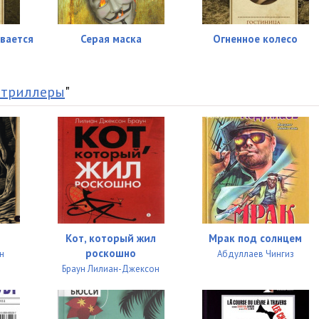
10:27
15:24
вается
Серая маска
Огненное колесо
03:11
14:16
 триллеры
"
08:37
06:23
10:40
07:01
12:51
Кот, который жил
Мрак под солнцем
роскошно
н
Абдуллаев Чингиз
13:35
Браун Лилиан-Джексон
30:26
03:53