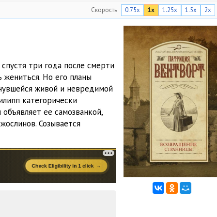
Скорость
0.75x
1x
1.25x
1.5x
2x
06:13
10:45
03:27
 спустя три года после смерти
14:08
 жениться. Но его планы
нувшейся живой и невредимой
01:06
илипп категорически
07:22
 объявляет ее самозванкой,
жослинов. Созывается
03:43
11:42
10:57
10:28
12:35