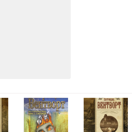
08:20
03:54
17:03
08:44
06:21
06:35
12:27
09:32
12:34
08:27
05:37