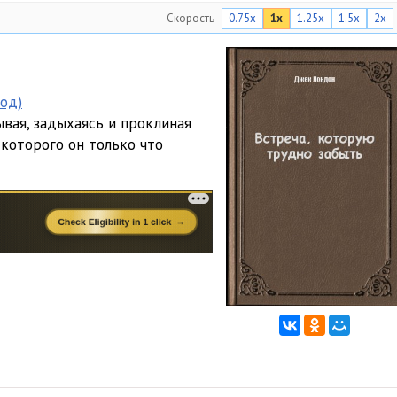
Скорость
0.75x
1x
1.25x
1.5x
2x
год)
ывая, задыхаясь и проклиная
 которого он только что