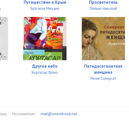
Путешествие в Крым
Просветитель
д
Булгаков Михаил
Лейкин Николай
Другое небо
Пятидесятилетняя
женщина
Кортасар Хулио
Моэм Сомерсет
торы
Исполнители
mail@sweetbook.net