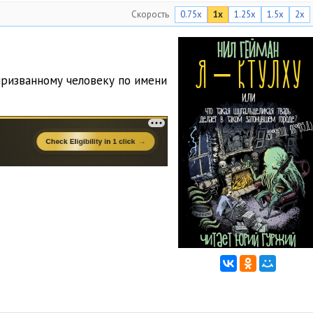
Скорость
0.75x
1x
1.25x
1.5x
2x
призванному человеку по имени