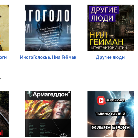
оги
МногоГолосье. Нил Гейман
Другие люди
"