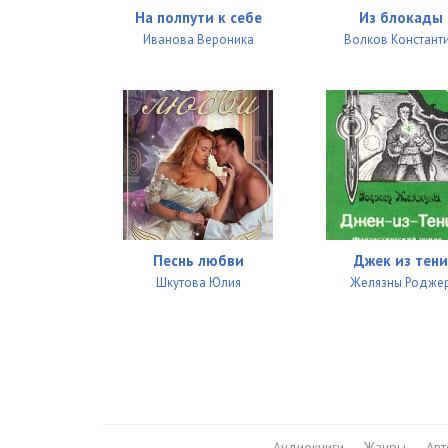
На полпути к себе
Из блокады
Иванова Вероника
Волков Констант
Песнь любви
Джек из тени
Шкутова Юлия
Желязны Родже
Аудиокниги
Жанры
Ав