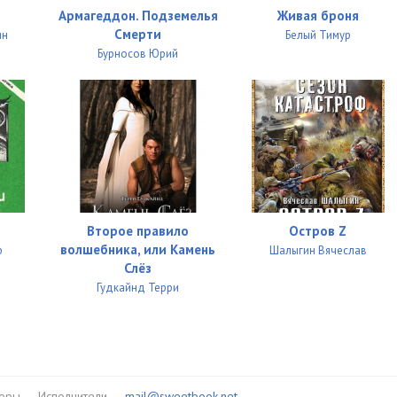
Армагеддон. Подземелья
Живая броня
Смерти
ин
Белый Тимур
Бурносов Юрий
Второе правило
Остров Z
волшебника, или Камень
р
Шалыгин Вячеслав
Слёз
Гудкайнд Терри
торы
Исполнители
mail@sweetbook.net