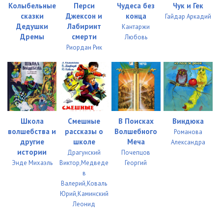
Track- 109
05:30
Колыбельные
Перси
Чудеса без
Чук и Гек
сказки
Джексон и
конца
Гайдар Аркадий
Track- 110
05:02
Дедушки
Лабиринт
Кантаржи
Дремы
смерти
Любовь
Track- 111
05:07
Риордан Рик
Track- 112
05:02
Track- 113
05:17
Track- 114
05:04
Школа
Смешные
В Поисках
Виндюка
Track- 115
05:01
волшебства и
рассказы о
Волшебного
Романова
Track- 116
05:06
другие
школе
Меча
Александра
истории
Драгунский
Почепцов
Track- 117
05:04
Энде Михаэль
Виктор,Медведе
Георгий
в
Track- 118
05:30
Валерий,Коваль
Юрий,Каминский
Track- 119
05:20
Леонид
Track- 120
05:08