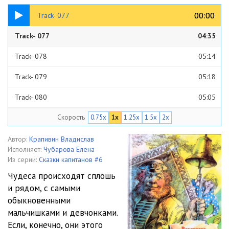
04:35
00:00
00:00
Track- 077
Track- 077
04:35
Track- 078
05:14
Track- 079
05:18
Track- 080
05:05
Скорость
0.75x
1x
1.25x
1.5x
2x
Track- 081
05:19
Track- 082
05:56
Автор:
Крапивин Владислав
Исполняет:
Чубарова Елена
Track- 083
05:02
Из серии:
Сказки капитанов #6
Чудеса происходят сплошь
Track- 084
05:12
и рядом, с самыми
обыкновенными
Track- 085
05:25
мальчишками и девчонками.
Track- 086
05:06
Если, конечно, они этого