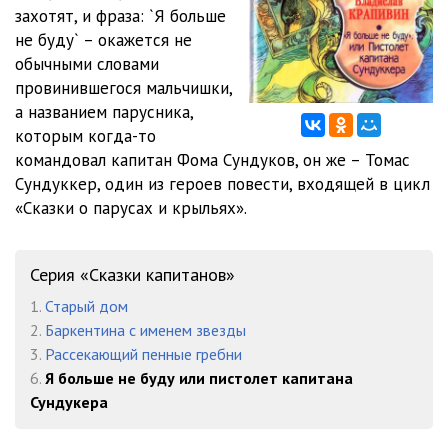
захотят, и фраза: `Я больше
Track- 087
05:09
не буду` – окажется не
обычными словами
Track- 088
05:03
провинившегося мальчишки,
Track- 089
05:14
а названием парусника,
которым когда-то
Track- 090
05:02
командовал капитан Фома Сундуков, он же – Томас
Сундуккер, один из героев повести, входящей в цикл
Track- 091
05:04
«Сказки о парусах и крыльях».
Track- 092
05:13
Track- 093
05:14
Серия «Сказки капитанов»
Track- 094
05:17
1.
Старый дом
2.
Баркентина с именем звезды
Track- 095
05:16
3.
Рассекающий пенные гребни
6.
Я больше не буду или пистолет капитана
Track- 096
05:28
Сундукера
Track- 097
05:16