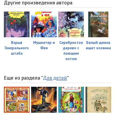
Другие произведения автора
Track- 098
05:02
Track- 099
05:01
Track- 100
05:05
Track- 101
05:10
Взрыв
Мушкетер и
Серебристое
Белый щенок
Track- 102
05:27
Генерального
Фея
дерево с
ищет хозяина
штаба
поющим
Track- 103
05:17
котом
Track- 104
05:05
Track- 105
05:05
Еще из раздела "
Для детей
"
Track- 106
05:03
Track- 107
05:27
Track- 108
05:07