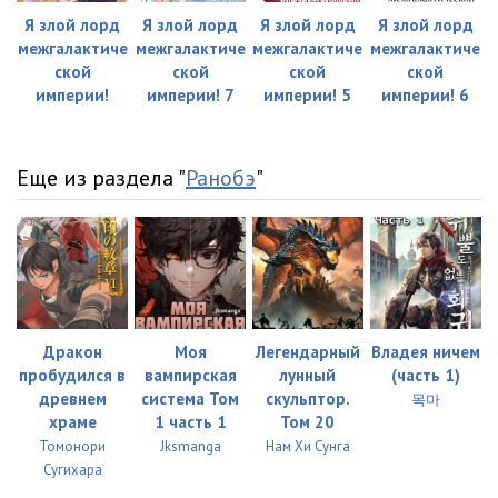
Я злой лорд
Я злой лорд
Я злой лорд
Я злой лорд
межгалактиче
межгалактиче
межгалактиче
межгалактиче
ской
ской
ской
ской
империи!
империи! 7
империи! 5
империи! 6
Еще из раздела "
Ранобэ
"
Дракон
Моя
Легендарный
Владея ничем
пробудился в
вампирская
лунный
(часть 1)
древнем
система Том
скульптор.
목마
храме
1 часть 1
Том 20
Томонори
Jksmanga
Нам Хи Сунга
Сугихара