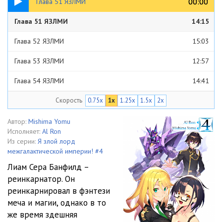
00:00
00:00
Глава 51 ЯЗЛМИ
Глава 51 ЯЗЛМИ
14:15
Глава 52 ЯЗЛМИ
15:03
Глава 53 ЯЗЛМИ
12:57
Глава 54 ЯЗЛМИ
14:41
Скорость
0.75x
1x
1.25x
1.5x
2x
Глава 55 ЯЗЛМИ
14:36
Глава 56 ЯЗЛМИ
14:50
Автор:
Mishima Yomu
Исполняет:
Al Ron
Глава 57 ЯЗЛМИ
14:07
Из серии:
Я злой лорд
межгалактической империи! #4
Глава 58 ЯЗЛМИ
13:55
Лиам Сера Банфилд –
реинкарнатор. Он
Глава 59 ЯЗЛМИ
17:00
реинкарнировал в фэнтези
Глава 60 ЯЗЛМИ
14:42
меча и магии, однако в то
же время здешняя
Глава 61 ЯЗЛМИ
18:23