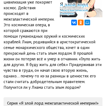
цивилизация уже покоряет
космос. Действия
Глава 62 ЯЗЛМИ
18:56
происходят в
Глава 63 ЯЗЛМИ
15:05
межгалактической империи.
Это космическая опера, в
Глава 64 ЯЗЛМИ
14:59
которой сражаются при
помощи гуманоидных оружий и космических
Глава 65 ЯЗЛМИ
15:15
кораблей. Лиам, родившийся в аристократической
Глава 66 ЯЗЛМИ
16:53
семье монархического общества, хочет в один
прекрасный день стать злым лордом. В прошлой
Глава 67 ЯЗЛМИ
18:57
жизни он потерял всё и умер в отчаянии. «Глупо жить
для других. Я буду жить для себя.» Придерживая эти
Глава 68 ЯЗЛМИ
18:00
чувства в груди, он начал свою вторую жизнь,
Глава 69 ЯЗЛМИ
23:25
однако… почему-то из-за разницы в ценностях его
стали считать добродетельным правителем.
Получится ли у Лиама стать злым лордом?
Серия «Я злой лорд межгалактической империи!»