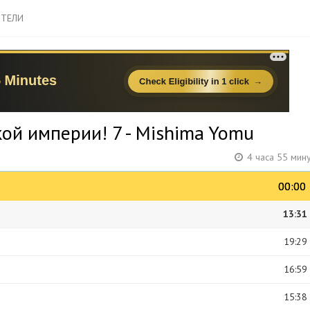
ТЕЛИ
ой империи! 7 - Mishima Yomu
4 часа 55 мин
00:00
00:00
13:31
19:29
16:59
15:38