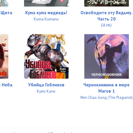
я Щита
Кума кума медведь!
Освободите эту Ведьму.
Часть 20
Kuma Kumano
ER MU
 Неба.
Убийца Гоблинов
Чернокнижник в мире
Магов 1
Кумо Кагю
Wen Chao Gong (The Plagiarist)