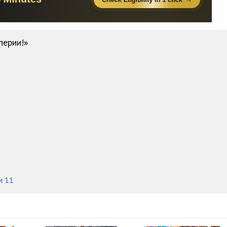
19:13
05:16
перии!»
07:15
м 11