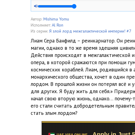
Глава 108 ЯЗЛМИ
Глава 109 ЯЗЛМИ
Автор:
Mishima Yomu
Исполняет:
Al Ron
Глава 110 ЯЗЛМИ
Из серии:
Я злой лорд межгалактической империи! #7
Лиам Сера Банфилд – реинкарнатор. Он реин
Глава 111 ЯЗЛМИ
магии, однако в то же время здешняя цивил
Действия происходят в межгалактической и
Глава 112 ЯЗЛМИ
опера, в которой сражаются при помощи гу
Глава 113 ЯЗЛМИ
космических кораблей. Лиам, родившийся в
монархического общества, хочет в один пр
Глава 114 ЯЗЛМИ
лордом. В прошлой жизни он потерял всё и у
для других. Я буду жить для себя.» Придерж
Глава 115 ЯЗЛМИ
начал свою вторую жизнь, однако… почему-т
Глава 116 ЯЗЛМИ
его стали считать добродетельным правител
стать злым лордом?
Глава 117 ЯЗЛМИ
Глава 118 ЯЗЛМИ