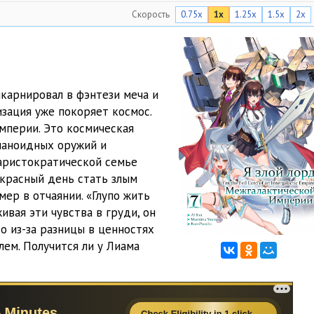
Скорость
0.75x
1x
1.25x
1.5x
2x
18:31
15:19
16:14
карнировал в фэнтези меча и
19:23
изация уже покоряет космос.
мперии. Это космическая
16:37
маноидных оружий и
21:02
 аристократической семье
екрасный день стать злым
20:05
мер в отчаянии. «Глупо жить
ивая эти чувства в груди, он
19:06
о из-за разницы в ценностях
16:02
ем. Получится ли у Лиама
15:23
20:12