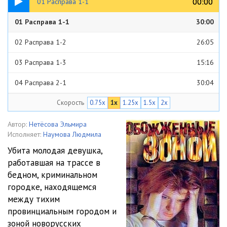
00:00
00:00
01 Расправа 1-1
01 Расправа 1-1
30:00
02 Расправа 1-2
26:05
03 Расправа 1-3
15:16
04 Расправа 2-1
30:04
Скорость
0.75x
1x
1.25x
1.5x
2x
05 Расправа 2-2
28:11
06 Расправа 3-1
29:16
Автор:
Нетёсова Эльмира
Исполняет:
Наумова Людмила
07 Расправа 3-2
29:10
Убита молодая девушка,
работавшая на трассе в
08 Расправа 4-1
29:58
бедном, криминальном
09 Расправа 4-2
29:56
городке, находящемся
между тихим
10 Расправа 4-3
22:54
провинциальным городом и
зоной новорусских
11 Расправа 4-4
19:50