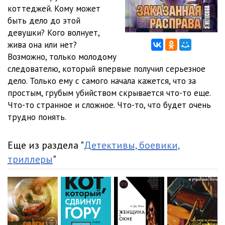
коттеджей. Кому может
12 Расправа 5-1
30:39
быть дело до этой
девушки? Кого волнует,
13 Расправа 5-2
29:33
жива она или нет?
Возможно, только молодому
14 Расправа 5-3
28:07
следователю, который впервые получил серьезное
15 Расправа 5-4
06:01
дело. Только ему с самого начала кажется, что за
простым, грубым убийством скрывается что-то еще.
16 Расправа 6-1
29:35
Что-то странное и сложное. Что-то, что будет очень
трудно понять.
17 Расправа 6-2
30:56
18 Расправа 6-2
30:24
Еще из раздела "
Детективы, боевики,
триллеры
"
19 Расправа 6-4
04:23
20 Расправа 7-1
29:38
21 Расправа 7-2
30:03
22 Расправа 7-3
13:18