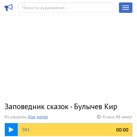
Заповедник сказок - Булычев Кир
Из раздела
Для детей
4 часа 48 минут
14:57
00:00
00:00
001