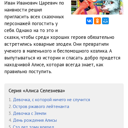
Иван Иванович Царевич по
012
11:10
наивности решил
013
20:06
пригласить всех сказочных
персонажей погостить у
014
15:31
себя. Однако на то это и
сказки, чтобы среди хороших героев обязательно
015
07:40
встретились коварные злодеи. Они превратили
016
25:06
ученого в маленького и беспомощного козлика. А
выпутываться из истории и спасать добро придется
017
26:53
находчивой Алисе, которая всегда знает, как
правильно поступить.
018
13:17
Серия «Алиса Селезнева»
1.
Девочка, с которой ничего не случится
2.
Остров ржавого лейтенанта
3.
Девочка с Земли
4.
День рождения Алисы
5.
Сто лет тому вперед