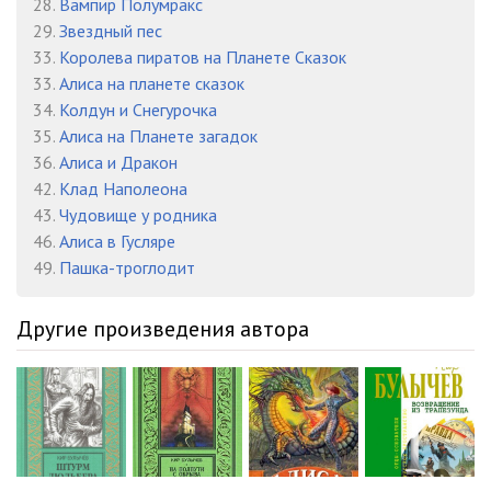
28.
Вампир Полумракс
29.
Звездный пес
33.
Королева пиратов на Планете Сказок
33.
Алиса на планете сказок
34.
Колдун и Снегурочка
35.
Алиса на Планете загадок
36.
Алиса и Дракон
42.
Клад Наполеона
43.
Чудовище у родника
46.
Алиса в Гусляре
49.
Пашка-троглодит
Другие произведения автора