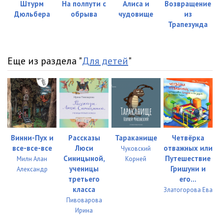
Штурм
На полпути с
Алиса и
Возвращение
Дюльбера
обрыва
чудовище
из
Трапезунда
Еще из раздела "
Для детей
"
Винни-Пух и
Рассказы
Тараканище
Четвёрка
все-все-все
Люси
отважных или
Чуковский
Синицыной,
Путешествие
Милн Алан
Корней
ученицы
Гришуни и
Александр
третьего
его...
класса
Златогорова Ева
Пивоварова
Ирина