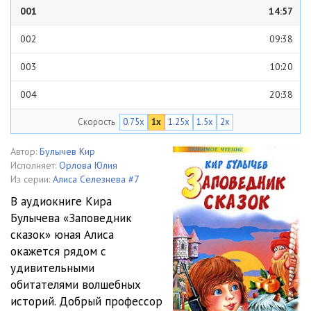
001
14:57
002
09:38
003
10:20
004
20:38
Скорость
0.75x
1x
1.25x
1.5x
2x
005
15:32
006
11:56
Автор:
Булычев Кир
Исполняет:
Орлова Юлия
007
13:22
Из серии:
Алиса Селезнева #7
В аудиокниге Кира
008
15:11
Булычева «Заповедник
сказок» юная Алиса
009
21:35
окажется рядом с
010
21:14
удивительными
обитателями волшебных
011
14:07
историй. Добрый профессор