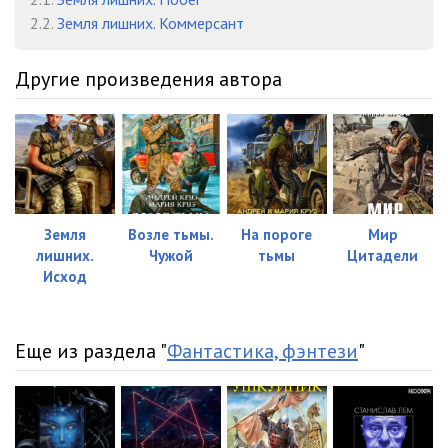
2.2.
Земля лишних. Коммерсант
023
03:38
024
02:53
Другие произведения автора
025
16:42
026
01:38
027
14:25
028
01:18
Земля
Возле тьмы.
На пороге
Мир
лишних.
Чужой
тьмы
Цитадели
029
07:49
Исход
030
03:48
031
02:20
Еще из раздела "
Фантастика, фэнтези
"
032
02:35
033
03:39