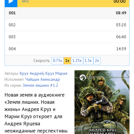
00:00
00:00
001
001
08:49
002
03:20
003
06:40
004
14:59
Скорость
0.75x
1x
1.25x
1.5x
2x
005
12:31
006
10:45
Авторы:
Круз Андрей
,
Круз Мария
Исполняет:
Чайцын Александр
007
04:25
Из серии:
Земля лишних #1.2
Новая земля в аудиокниге
008
11:26
«Земля лишних. Новая
жизнь» Андрея Круз и
009
01:53
Марии Круз откроет для
010
04:49
Андрея Ярцева
неожиданные перспективы.
011
10:11