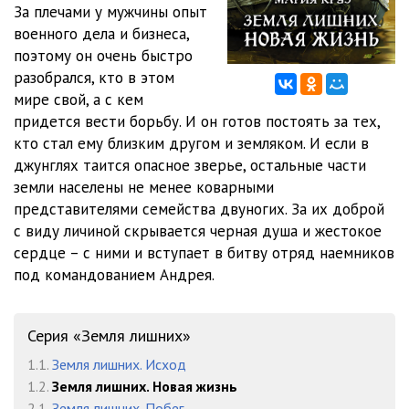
За плечами у мужчины опыт
военного дела и бизнеса,
012
01:04
поэтому он очень быстро
013
16:12
разобрался, кто в этом
мире свой, а с кем
014
15:33
придется вести борьбу. И он готов постоять за тех,
кто стал ему близким другом и земляком. И если в
015
06:17
джунглях таится опасное зверье, остальные части
016
08:22
земли населены не менее коварными
представителями семейства двуногих. За их доброй
017
12:23
с виду личиной скрывается черная душа и жестокое
сердце – с ними и вступает в битву отряд наемников
018
04:22
под командованием Андрея.
019
06:18
020
05:46
Серия «Земля лишних»
021
02:58
1.1.
Земля лишних. Исход
1.2.
Земля лишних. Новая жизнь
022
03:03
2.1.
Земля лишних. Побег