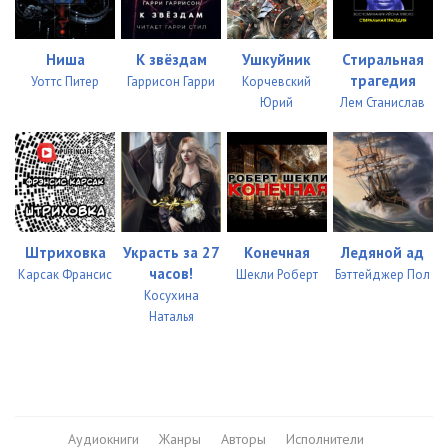
034
05:19
Ниша
К звёздам
Ушкуйник
Стиральная
035
12:08
трагедия
Уоттс Питер
Гаррисон Гарри
Корчевский
036
05:55
Юрий
Лем Станислав
037
20:03
038
21:13
039
14:42
Штриховка
Украсть за 27
Конечная
Ледяной ад
040
15:13
часов!
Карсак Франсис
Шекли Роберт
Бэттейджер Пол
Косухина
041
14:35
Наталья
042
14:26
043
10:50
044
08:57
Аудиокниги
Жанры
Авторы
Исполнители