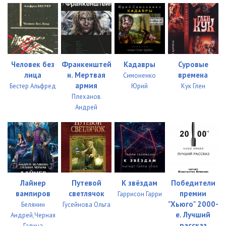
034.Zhuk.V.Muraveynike
06:44
035.Zhuk.V.Muraveynike
13:50
Человек без
Франкенштей
Кадавры
Суровые
лица
н. Мертвая
времена
Симоненко
армия
Бестер Альфред
Юрий
Кук Глен
Плеханов
Андрей
Лайнер
Путевой
К звёздам
Победители
вампиров
светлячок
премии
Гаррисон Гарри
"Хьюго" 2000-
Белянин
Гусейнова Ольга
е. Лучший
Андрей,Черная
рассказ
Галина