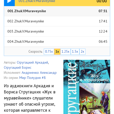
00:00
00:00
001.Zhuk.V.Muraveynike
001.Zhuk.V.Muraveynike
07:51
002.Zhuk.V.Muraveynike
17:41
003.Zhuk.V.Muraveynike
12:24
004.Zhuk.V.Muraveynike
06:45
Скорость
0.75x
1x
1.25x
1.5x
2x
005.Zhuk.V.Muraveynike
11:17
006.Zhuk.V.Muraveynike
08:43
Авторы:
Стругацкий Аркадий
,
Стругацкий Борис
007.Zhuk.V.Muraveynike
12:46
Исполняет:
Андриенко Александр
Из серии:
Мир Полудня #8
008.Zhuk.V.Muraveynike
20:15
Из аудиокниги Аркадия и
Бориса Стругацких «Жук в
009.Zhuk.V.Muraveynike
12:52
муравейнике» слушатели
010.Zhuk.V.Muraveynike
09:02
узнают об опасной угрозе,
которая направляется к
011.Zhuk.V.Muraveynike
12:00