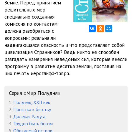
Земле. Перед принятием
решительных мер
012.Zhuk.V.Muraveynike
08:20
специально созданная
013.Zhuk.V.Muraveynike
05:11
комиссия по контактам
должна разобраться с
014.Zhuk.V.Muraveynike
16:37
вопросами: реальна ли
надвигающаяся опасность и что представляет собой
015.Zhuk.V.Muraveynike
17:06
цивилизация Странников? Ведь никто не способен
016.Zhuk.V.Muraveynike
08:17
разгадать намерения неведомых сил, которые внесли
программу в развитие десятка землян, поставив на
017.Zhuk.V.Muraveynike
15:47
них печать иероглифа-тавра.
018.Zhuk.V.Muraveynike
02:31
Серия «Мир Полудня»
019.Zhuk.V.Muraveynike
11:01
1.
Полдень, XXII век
020.Zhuk.V.Muraveynike
15:47
2.
Попытка к бегству
3.
Далекая Радуга
021.Zhuk.V.Muraveynike
18:46
4.
Трудно быть богом
022.Zhuk.V.Muraveynike
19:42
5.
Обитаемый остров