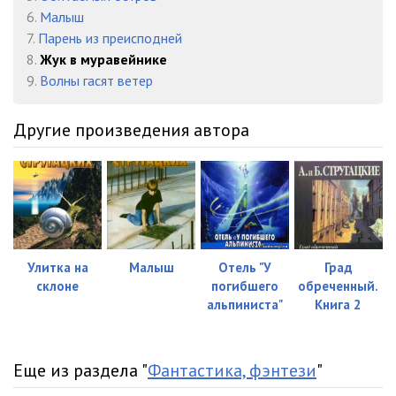
6.
Малыш
023.Zhuk.V.Muraveynike
06:14
7.
Парень из преисподней
8.
Жук в муравейнике
024.Zhuk.V.Muraveynike
10:34
9.
Волны гасят ветер
025.Zhuk.V.Muraveynike
08:28
Другие произведения автора
026.Zhuk.V.Muraveynike
03:06
027.Zhuk.V.Muraveynike
12:46
028.Zhuk.V.Muraveynike
22:45
029.Zhuk.V.Muraveynike
14:04
Улитка на
Малыш
Отель "У
Град
030.Zhuk.V.Muraveynike
12:13
склоне
погибшего
обреченный.
альпиниста"
Книга 2
031.Zhuk.V.Muraveynike
14:16
032.Zhuk.V.Muraveynike
16:56
Еще из раздела "
Фантастика, фэнтези
"
033.Zhuk.V.Muraveynike
14:57