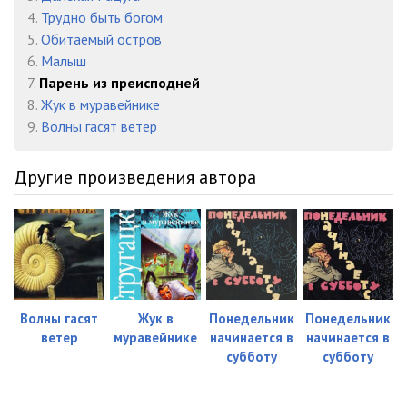
4.
Трудно быть богом
5.
Обитаемый остров
6.
Малыш
7.
Парень из преисподней
8.
Жук в муравейнике
9.
Волны гасят ветер
Другие произведения автора
Волны гасят
Жук в
Понедельник
Понедельник
ветер
муравейнике
начинается в
начинается в
субботу
субботу