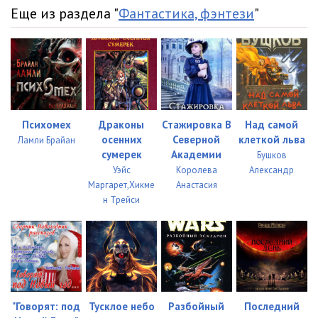
Еще из раздела "
Фантастика, фэнтези
"
Психомех
Драконы
Стажировка В
Над самой
осенних
Северной
клеткой льва
Ламли Брайан
сумерек
Академии
Бушков
Уэйс
Королева
Александр
Маргарет,Хикме
Анастасия
н Трейси
"Говорят: под
Тусклое небо
Разбойный
Последний