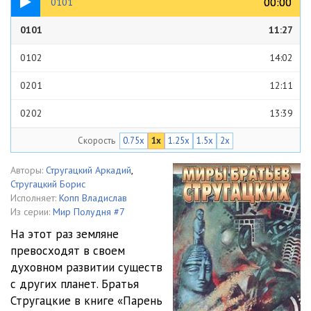
00:00
00:00
0101
0101
11:27
0102
14:02
0201
12:11
0202
13:39
Скорость
0.75x
1x
1.25x
1.5x
2x
0301
12:51
0302
15:53
Авторы:
Стругацкий Аркадий
,
Стругацкий Борис
0303
12:36
Исполняет:
Копп Владислав
Из серии:
Мир Полудня #7
0401
15:05
На этот раз земляне
превосходят в своем
0402
11:33
духовном развитии существ
0501
14:29
с других планет. Братья
Стругацкие в книге «Парень
0502
15:10