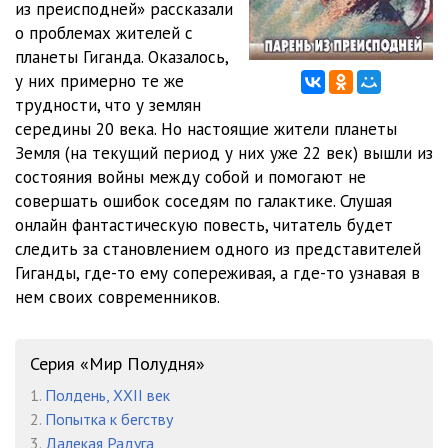
из преисподней» рассказали
о проблемах жителей с
0503
14:10
планеты Гиганда. Оказалось,
0601
15:11
у них примерно те же
трудности, что у землян
0602
13:33
середины 20 века. Но настоящие жители планеты
Земля (на текущий период у них уже 22 век) вышли из
0701
13:32
состояния войны между собой и помогают не
0702
16:43
совершать ошибок соседям по галактике. Слушая
онлайн фантастическую повесть, читатель будет
0801
06:37
следить за становлением одного из представителей
Гиганды, где-то ему сопереживая, а где-то узнавая в
нем своих современников.
Серия «Мир Полудня»
1.
Полдень, XXII век
2.
Попытка к бегству
3.
Далекая Радуга