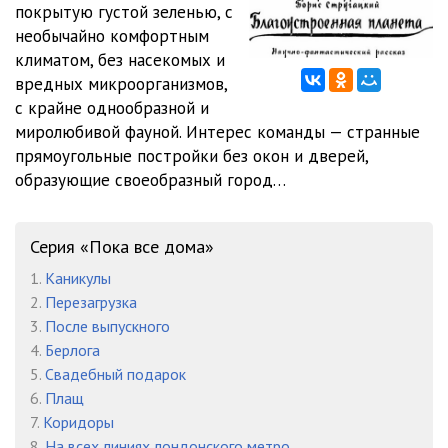
покрытую густой зеленью, с
необычайно комфортным
климатом, без насекомых и
вредных микроорганизмов,
с крайне однообразной и
миролюбивой фауной. Интерес команды — странные
прямоугольные постройки без окон и дверей,
образующие своеобразный город…
Серия «Пока все дома»
1.
Каникулы
2.
Перезагрузка
3.
После выпускного
4.
Берлога
5.
Свадебный подарок
6.
Плащ
7.
Коридоры
8.
На всех линиях лондонского метро