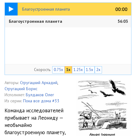
56:03
00:00
00:00
Благоустроенная планета
Благоустроенная планета
56:03
Скорость
0.75x
1x
1.25x
1.5x
2x
Авторы:
Стругацкий Аркадий
,
Стругацкий Борис
Исполняет:
Булдаков Олег
Из серии:
Пока все дома #33
Команда исследователей
прибывает на Леониду —
необычайно
благоустроенную планету,