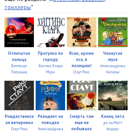
триллеры
"
32_Day_mne_ruku_tma
22:36
33_Day_mne_ruku_tma
26:57
34_Day_mne_ruku_tma
20:05
35_Day_mne_ruku_tma
32:26
Отпечаток
Прогулка по
Всех, кроме
Чокнутая
36_Day_mne_ruku_tma
29:37
пальца
городу
пса, в
муза
полицию!
Вентворт
Хиггинс Кларк
Александрова
37_Day_mne_ruku_tma
15:06
Патриция
Мэри
Стаут Рекс
Наталья
38_Day_mne_ruku_tma
17:22
39_Day_mne_ruku_tma
33:13
40_Epilog
19:40
Рождественск
Резидент на
Смерть там
Конец лета
ая вечеринка
поводке
еще не
де ла Мотт
побывала
Стаут Рекс
Александрова
Андерс