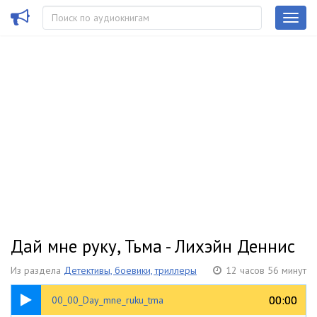
Дай мне руку, Тьма - Лихэйн Деннис
Из раздела
Детективы, боевики, триллеры
12 часов 56 минут
00:26
00:00
00:00
00_00_Day_mne_ruku_tma