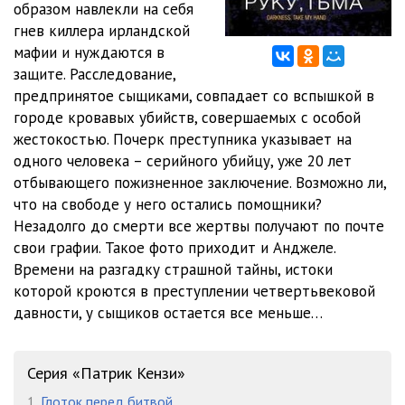
образом навлекли на себя
09_Day_mne_ruku_tma
18:10
гнев киллера ирландской
10_Day_mne_ruku_tma
19:28
мафии и нуждаются в
защите. Расследование,
11_Day_mne_ruku_tma
11:46
предпринятое сыщиками, совпадает со вспышкой в
городе кровавых убийств, совершаемых с особой
12_Day_mne_ruku_tma
20:31
жестокостью. Почерк преступника указывает на
13_Day_mne_ruku_tma
17:01
одного человека – серийного убийцу, уже 20 лет
отбывающего пожизненное заключение. Возможно ли,
14_Day_mne_ruku_tma
14:45
что на свободе у него остались помощники?
Незадолго до смерти все жертвы получают по почте
15_Day_mne_ruku_tma
23:10
свои графии. Такое фото приходит и Анджеле.
16_Day_mne_ruku_tma
11:16
Времени на разгадку страшной тайны, истоки
которой кроются в преступлении четвертьвековой
17_Day_mne_ruku_tma
06:47
давности, у сыщиков остается все меньше…
18_Day_mne_ruku_tma
11:16
19_Day_mne_ruku_tma
18:50
Серия «Патрик Кензи»
1.
Глоток перед битвой