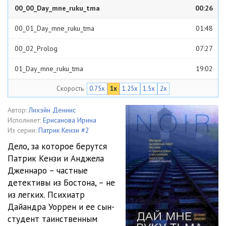
00_00_Day_mne_ruku_tma
00:26
00_01_Day_mne_ruku_tma
01:48
00_02_Prolog
07:27
01_Day_mne_ruku_tma
19:02
Скорость
0.75x
1x
1.25x
1.5x
2x
02_Day_mne_ruku_tma
07:28
03_Day_mne_ruku_tma
17:13
Автор:
Лихэйн Деннис
Исполняет:
Ерисанова Ирина
04_Day_mne_ruku_tma
26:14
Из серии:
Патрик Кензи #2
Дело, за которое берутся
05_Day_mne_ruku_tma
13:41
Патрик Кензи и Анджела
Дженнаро – частные
06_Day_mne_ruku_tma
17:49
детективы из Бостона, – не
07_Day_mne_ruku_tma
17:06
из легких. Психиатр
Дайандра Уоррен и ее сын-
08_Day_mne_ruku_tma
13:24
студент таинственным