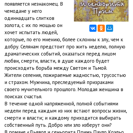
появляется незнакомец. В
чемодане у него
Dyavol_i_senorita_0012
22:00
одиннадцать слитков
Dyavol_i_senorita_0013
23:27
золота, с их по мощью он
хочет испытать людей,
Dyavol_i_senorita_0014
21:25
которые, по его мнению, более склонны к злу, чем к
добру. Селянам предстоит про жить неделю, полную
Dyavol_i_senorita_0015
25:31
драматических событий, оказаться перед лицом
Dyavol_i_senorita_0016
25:42
любви, смерти, власти, в душе каждого будет
происходить борьба между Светом и Тьмой.
Жители селения, пожираемые жадностью, трусостью
и страхом. Мужчина, преследуемый призраками
своего мучительного прошлого. Молодая женщина в
поисках счастья.
В течение одной напряженной, полной событиями
недели перед каждым из них встают вопросы жизни,
смерти и власти; и каждому приходится выбирать
собственный путь. Добро или зло изберут они?
В романе «Дьявол и сеньорита Прим» Пауло Коэльо