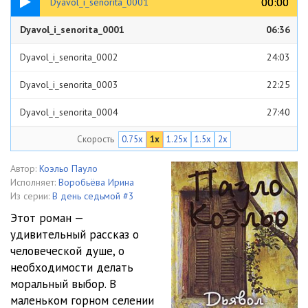
00:00
00:00
Dyavol_i_senorita_0001
Dyavol_i_senorita_0001
06:36
Dyavol_i_senorita_0002
24:03
Dyavol_i_senorita_0003
22:25
Dyavol_i_senorita_0004
27:40
Скорость
0.75x
1x
1.25x
1.5x
2x
Dyavol_i_senorita_0005
25:07
Dyavol_i_senorita_0006
23:53
Автор:
Коэльо Пауло
Исполняет:
Воробьёва Ирина
Dyavol_i_senorita_0007
26:25
Из серии:
В день седьмой #3
Этот роман —
Dyavol_i_senorita_0008
20:06
удивительный рассказ о
человеческой душе, о
Dyavol_i_senorita_0009
24:09
необходимости делать
Dyavol_i_senorita_0010
23:02
моральный выбор. В
маленьком горном селении
Dyavol_i_senorita_0011
24:11