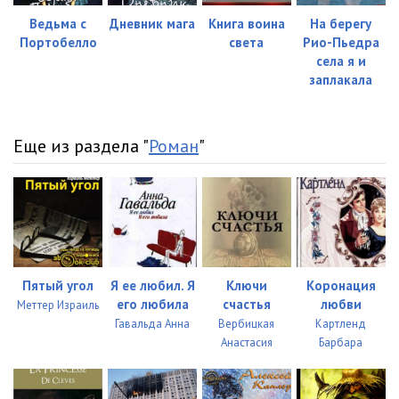
Ведьма с
Дневник мага
Книга воина
На берегу
Портобелло
света
Рио-Пьедра
села я и
заплакала
Еще из раздела "
Роман
"
Пятый угол
Я ее любил. Я
Ключи
Коронация
его любила
счастья
любви
Меттер Израиль
Гавальда Анна
Вербицкая
Картленд
Анастасия
Барбара